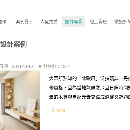
計師
案例分享
人氣推薦
設計專欄
線上賞屋
徵設計
內設計案例
期：2021-11-02
點擊數：4284
大眾所熟知的「北歐風」泛指瑞典、丹
修風格，因為當地氣候寒冷且日照時間
潤的木質與自然元素交織成溫馨又舒適
more