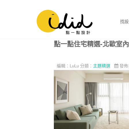
找設
點一點住宅精選-北歐室
編輯：
LuLu
分類：
主題精選
發佈日