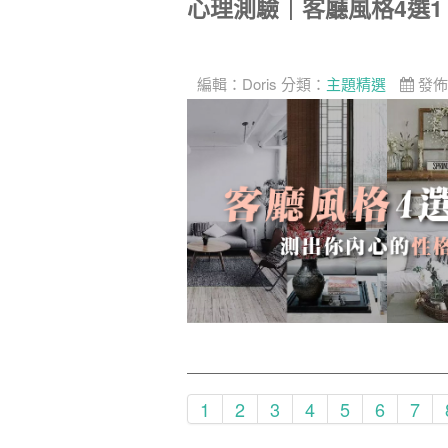
心理測驗｜客廳風格4選
編輯：
Doris
分類：
主題精選
發佈
1
2
3
4
5
6
7