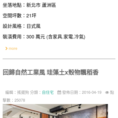
坐落地點：新北市 蘆洲區
設計私房話
工業
3房2廳 - 精裝版
基隆市
空間坪數：21坪
奢華
設計風格：日式風
日式
裝潢費用：300 萬元 (含家具.家電.冷氣)
中式
more
美式
回歸自然工業風 珪藻土x殼物飄稻香
編輯：
搖擺狗
分類：
自住宅
發佈日期：2016-04-19
點
擊數：25078