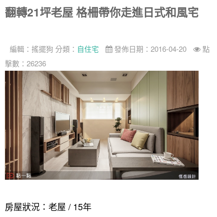
翻轉21坪老屋 格柵帶你走進日式和風宅
找設計師
案例分享
如何使用點一點
編輯：
搖擺狗
分類：
自住宅
發佈日期：2016-04-20
點
人氣推薦
我要裝潢
類型
擊數：26236
設計專欄
裝潢計算機
面積
設計好手
居家
全站搜尋
裝潢進階計算機
風格
360環景體驗
系統櫃
商業空間
小坪數
台北市
線上賞屋
裝潢圖紙免費健檢
預算
你家我家 Podcast
綠建材
辦公室
21~30坪
現代
新北市
徵設計師
虛擬線上裝潢
居家風水
北部
其他
31~50坪
簡約
150萬以內
桃園 新竹 竹北
裝潢輕鬆點
老屋翻新
51坪以上
休閒
151萬~250萬
台中
房屋仲介方案
台北市
主題精選
北歐
251萬以上
台南 高雄
室內設計師方案
2房2聽 - 基本版
新北市
設計知識+
古典
傢俱建材商方案
2房2廳 - 精裝版
桃園市
房屋狀況：老屋 / 15年
國外案例
鄉村
一般屋主方案
3房2聽 - 基本版
新竹市