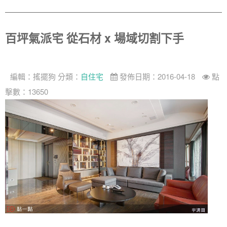
百坪氣派宅 從石材 x 場域切割下手
編輯：
搖擺狗
分類：
自住宅
發佈日期：2016-04-18
點
擊數：13650