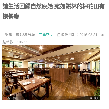
讓生活回歸自然原始 宛如叢林的棉花田有
找設計師
機餐廳
案例分享
如何使用點一點
人氣推薦
我要裝潢
類型
編輯：
度咕貓
分類：
商業空間
發佈日期：2016-03-31
設計專欄
裝潢計算機
面積
設計好手
居家
點擊數：10677
全站搜尋
裝潢進階計算機
風格
360環景體驗
系統櫃
商業空間
小坪數
台北市
線上賞屋
裝潢圖紙免費健檢
預算
你家我家 Podcast
綠建材
辦公室
21~30坪
現代
新北市
徵設計師
虛擬線上裝潢
居家風水
北部
其他
31~50坪
簡約
150萬以內
桃園 新竹 竹北
裝潢輕鬆點
老屋翻新
51坪以上
休閒
151萬~250萬
台中
房屋仲介方案
台北市
主題精選
北歐
251萬以上
台南 高雄
室內設計師方案
2房2聽 - 基本版
新北市
設計知識+
古典
傢俱建材商方案
2房2廳 - 精裝版
桃園市
國外案例
鄉村
一般屋主方案
3房2聽 - 基本版
新竹市