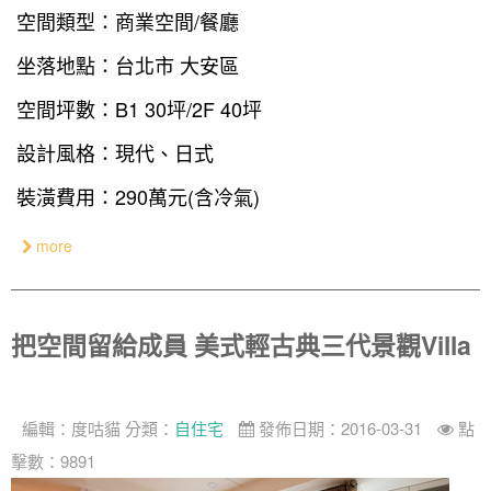
空間類型：商業空間/餐廳
設計私房話
工業
3房2廳 - 精裝版
基隆市
坐落地點：台北市 大安區
奢華
空間坪數：B1 30坪/2F 40坪
日式
設計風格：現代、日式
中式
裝潢費用：290萬元(含冷氣)
美式
more
把空間留給成員 美式輕古典三代景觀Villa
編輯：
度咕貓
分類：
自住宅
發佈日期：2016-03-31
點
擊數：9891