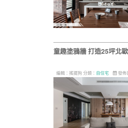
童趣塗鴉牆 打造25坪北
編輯：
搖擺狗
分類：
自住宅
發佈日