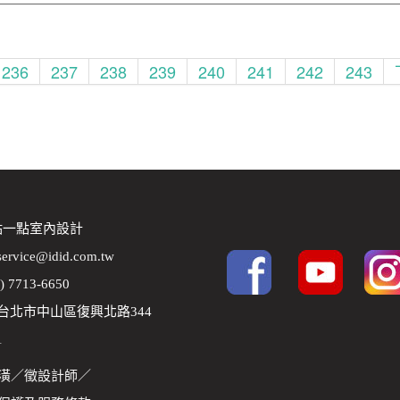
236
237
238
239
240
241
242
243
 點一點室內設計
service@idid.com.tw
2) 7713-6650
8 台北市中山區復興北路344
1
潢
／
徵設計師
／