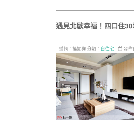
遇見北歐幸福！四口住30
編輯：
搖擺狗
分類：
自住宅
發佈日