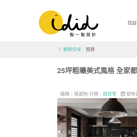
找設
案例分享
/
預算
25坪粗曠美式風格 全家
編輯：
搖擺狗
分類：
自住宅
發佈日