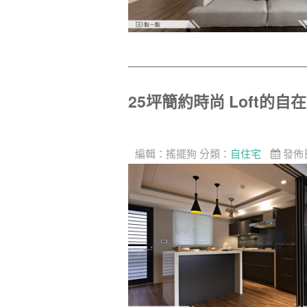
25坪簡約時尚 Loft的自
編輯：
搖擺狗
分類：
自住宅
發佈日