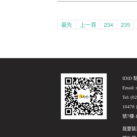
最先
上一頁
234
235
IDID
Email:
Tel: (0
1047
號7樓-
我要裝