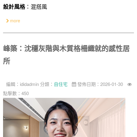
：混搭風
設計風格
奢華
more
日式
中式
峰築：沈穩灰階與木質格柵織就的感性居
美式
所
編輯：
ididadmin
分類：
自住宅
發佈日期：2026-01-30
點擊數：450