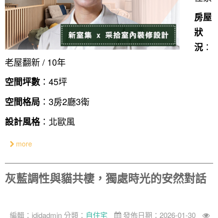
房屋
狀
：
況
老屋翻新 / 10年
：45坪
空間坪數
：3房2廳3衛
空間格局
：北歐風
設計風格
more
灰藍調性與貓共棲，獨處時光的安然對話
編輯：
ididadmin
分類：
自住宅
發佈日期：2026-01-30