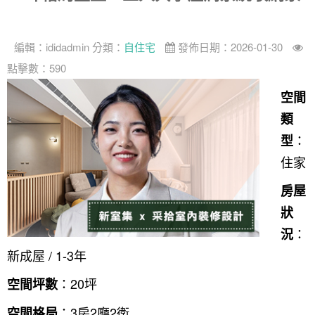
編輯：
ididadmin
分類：
自住宅
發佈日期：2026-01-30
點擊數：590
空間
類
：
型
住家
房屋
狀
：
況
新成屋 / 1-3年
：20坪
空間坪數
：3房2廳2衛
空間格局