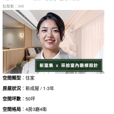
找設計師
點擊數：345
案例分享
如何使用點一點
人氣推薦
我要裝潢
類型
設計專欄
裝潢計算機
面積
設計好手
居家
全站搜尋
裝潢進階計算機
風格
360環景體驗
系統櫃
商業空間
小坪數
台北市
線上賞屋
裝潢圖紙免費健檢
預算
你家我家 Podcast
綠建材
辦公室
21~30坪
現代
新北市
徵設計師
虛擬線上裝潢
居家風水
北部
其他
31~50坪
簡約
150萬以內
桃園 新竹 竹北
裝潢輕鬆點
老屋翻新
51坪以上
休閒
151萬~250萬
台中
房屋仲介方案
台北市
：住家
空間類型
主題精選
北歐
251萬以上
台南 高雄
室內設計師方案
2房2聽 - 基本版
新北市
：新成屋 / 1-3年
房屋狀況
設計知識+
古典
傢俱建材商方案
2房2廳 - 精裝版
桃園市
：50坪
空間坪數
國外案例
鄉村
一般屋主方案
3房2聽 - 基本版
新竹市
：4房3廳4衛
空間格局
設計私房話
工業
3房2廳 - 精裝版
基隆市