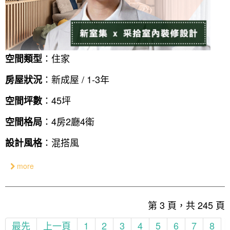
：住家
空間類型
：新成屋 / 1-3年
房屋狀況
：45坪
空間坪數
：4房2廳4衛
空間格局
：混搭風
設計風格
more
第 3 頁，共 245 頁
最先
上一頁
1
2
3
4
5
6
7
8