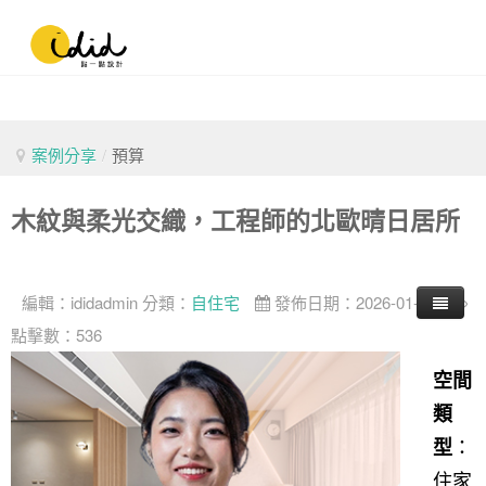
案例分享
/
預算
木紋與柔光交織，工程師的北歐晴日居所
編輯：
ididadmin
分類：
自住宅
發佈日期：2026-01-30
點擊數：536
空間
類
：
型
住家