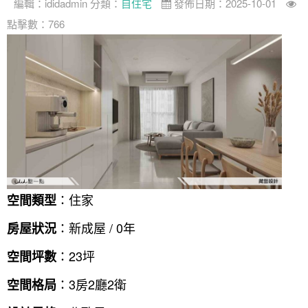
編輯：
ididadmin
分類：
自住宅
發佈日期：2025-10-01
點擊數：766
：住家
空間類型
：新成屋 / 0年
房屋狀況
：23坪
空間坪數
：3房2廳2衛
空間格局