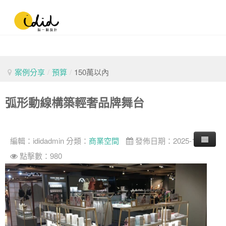
案例分享
/
預算
/
150萬以內
弧形動線構築輕奢品牌舞台
編輯：
ididadmin
分類：
商業空間
發佈日期：2025-10-20
點擊數：980