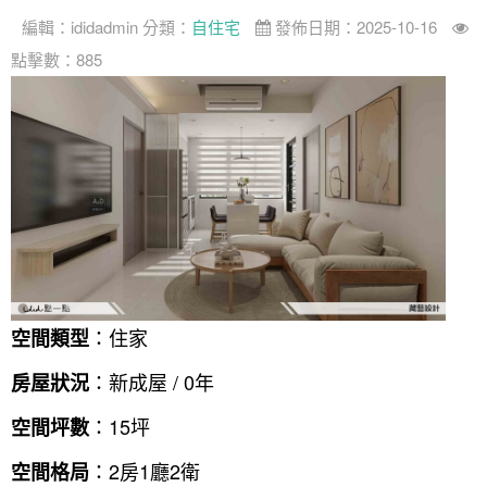
編輯：
ididadmin
分類：
自住宅
發佈日期：2025-10-16
案例分享
如何使用點一點
點擊數：885
人氣推薦
我要裝潢
類型
設計專欄
裝潢計算機
面積
設計好手
居家
全站搜尋
裝潢進階計算機
風格
360環景體驗
系統櫃
商業空間
小坪數
台北市
線上賞屋
裝潢圖紙免費健檢
預算
你家我家 Podcast
綠建材
辦公室
21~30坪
現代
新北市
徵設計師
虛擬線上裝潢
居家風水
北部
其他
31~50坪
簡約
150萬以內
桃園 新竹 竹北
裝潢輕鬆點
老屋翻新
51坪以上
休閒
151萬~250萬
台中
房屋仲介方案
台北市
：住家
空間類型
主題精選
北歐
251萬以上
台南 高雄
室內設計師方案
2房2聽 - 基本版
新北市
：新成屋 / 0年
房屋狀況
設計知識+
古典
傢俱建材商方案
2房2廳 - 精裝版
桃園市
：15坪
空間坪數
國外案例
鄉村
一般屋主方案
3房2聽 - 基本版
新竹市
：2房1廳2衛
空間格局
設計私房話
工業
3房2廳 - 精裝版
基隆市