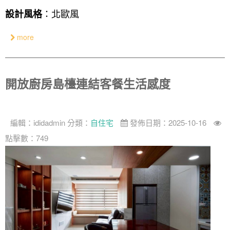
：北歐風
奢華
設計風格
日式
more
中式
美式
開放廚房島檯連結客餐生活感度
編輯：
ididadmin
分類：
自住宅
發佈日期：2025-10-16
點擊數：749