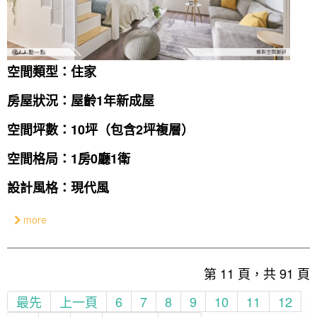
空間類型：住家
房屋狀況：屋齡1年新成屋
空間坪數：10坪（包含2坪複層）
空間格局：1房0廳1衛
設計風格：現代風
more
第 11 頁，共 91 頁
最先
上一頁
6
7
8
9
10
11
12