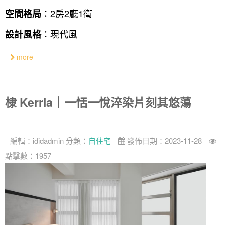
：2房2廳1衛
空間格局
奢華
：現代風
設計風格
日式
中式
more
美式
棣 Kerria｜一恬一悅淬染片刻其悠蕩
編輯：
ididadmin
分類：
自住宅
發佈日期：2023-11-28
點擊數：1957