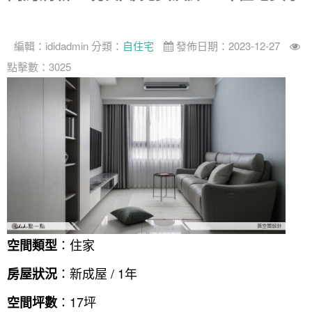
找設計師
案例分享
如何使用點一點
編輯：
ididadmin
分類：
自住宅
發佈日期：2023-12-27
人氣推薦
我要裝潢
類型
點擊數：3025
設計專欄
裝潢計算機
面積
設計好手
居家
全站搜尋
裝潢進階計算機
風格
360環景體驗
系統櫃
商業空間
小坪數
台北市
線上賞屋
裝潢圖紙免費健檢
預算
你家我家 Podcast
綠建材
辦公室
21~30坪
現代
新北市
徵設計師
虛擬線上裝潢
居家風水
北部
其他
31~50坪
簡約
150萬以內
桃園 新竹 竹北
裝潢輕鬆點
老屋翻新
51坪以上
休閒
151萬~250萬
台中
房屋仲介方案
台北市
主題精選
北歐
251萬以上
台南 高雄
室內設計師方案
2房2聽 - 基本版
新北市
：住家
空間類型
設計知識+
古典
傢俱建材商方案
2房2廳 - 精裝版
桃園市
：新成屋 / 1年
房屋狀況
國外案例
鄉村
一般屋主方案
3房2聽 - 基本版
新竹市
：17坪
空間坪數
設計私房話
工業
3房2廳 - 精裝版
基隆市