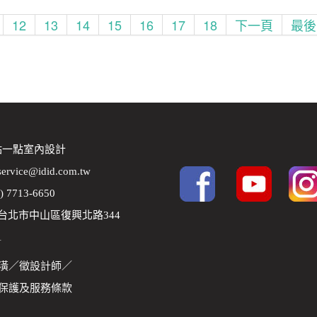
12
13
14
15
16
17
18
下一頁
最後
 點一點室內設計
service@idid.com.tw
2) 7713-6650
8 台北市中山區復興北路344
1
潢
／
徵設計師
／
保護及服務條款