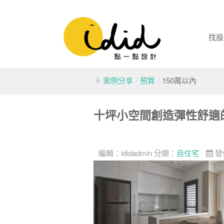
找設
案例分享
/
預算
/
150萬以內
十坪小空間創造彈性舒適
編輯：
ididadmin
分類：
自住宅
發