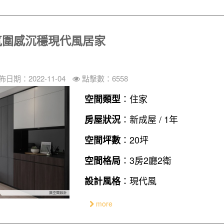
滿氛圍感沉穩現代風居家
佈日期：2022-11-04
點擊數：6558
：住家
空間類型
：新成屋 / 1年
房屋狀況
：20坪
空間坪數
：3房2廳2衛
空間格局
：現代風
設計風格
more