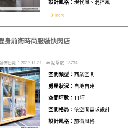
：現代風、混搭風
設計風格
more
變身前衛時尚服裝快閃店
發佈日期：2022-11-21
點擊數：3734
：商業空間
空間類型
：自地自建
房屋狀況
：11坪
空間坪數
：依空間需求設計
空間格局
：前衛風格
設計風格