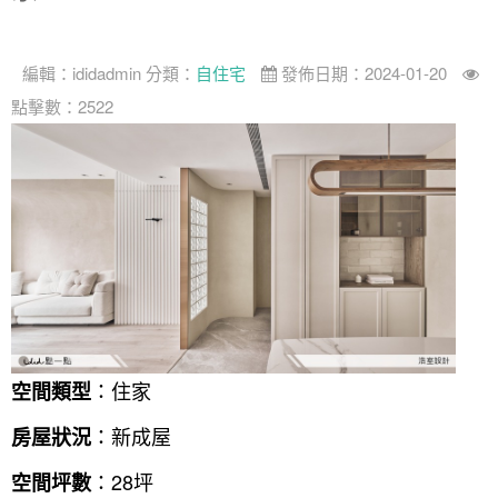
找設計師
案例分享
如何使用點一點
編輯：
ididadmin
分類：
自住宅
發佈日期：2024-01-20
人氣推薦
我要裝潢
類型
點擊數：2522
設計專欄
裝潢計算機
面積
設計好手
居家
全站搜尋
裝潢進階計算機
風格
360環景體驗
系統櫃
商業空間
小坪數
台北市
線上賞屋
裝潢圖紙免費健檢
預算
你家我家 Podcast
綠建材
辦公室
21~30坪
現代
新北市
徵設計師
虛擬線上裝潢
居家風水
北部
其他
31~50坪
簡約
150萬以內
桃園 新竹 竹北
裝潢輕鬆點
老屋翻新
51坪以上
休閒
151萬~250萬
台中
房屋仲介方案
台北市
主題精選
北歐
251萬以上
台南 高雄
室內設計師方案
2房2聽 - 基本版
新北市
：住家
空間類型
設計知識+
古典
傢俱建材商方案
2房2廳 - 精裝版
桃園市
：新成屋
房屋狀況
國外案例
鄉村
一般屋主方案
3房2聽 - 基本版
新竹市
：28坪
空間坪數