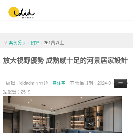
案例分享
/
預算
/
251萬以上
放大視野優勢 成熟感十足的河景居家設計
編輯：
ididadmin
分類：
自住宅
發佈日期：2024-01-20
點擊數：2519