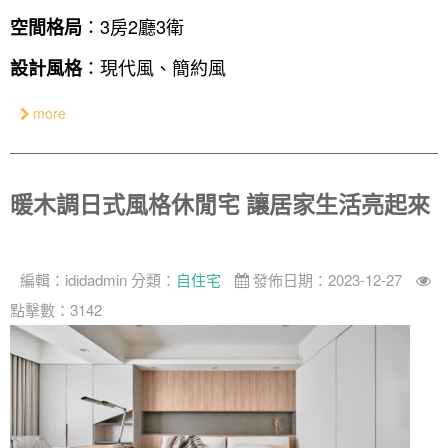
設計私房話
工業
3房2廳 - 精裝版
基隆市
：3房2廳3衛
空間格局
奢華
：現代風、簡約風
設計風格
日式
more
中式
美式
暖木調日式風格休閒宅 讓居家生活亮起來
編輯：
ididadmin
分類：
自住宅
發佈日期：2023-12-27
點擊數：3142