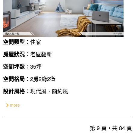
：住家
空間類型
：老屋翻新
房屋狀況
：35坪
空間坪數
：2房2廳2衛
空間格局
：現代風、簡約風
設計風格
more
第 9 頁，共 84 頁