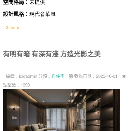
：未提供
空間格局
：現代奢華風
設計風格
more
有明有暗 有深有淺 方造光影之美
編輯：
ididadmin
分類：
自住宅
發佈日期：2023-10-01
點擊數：1093