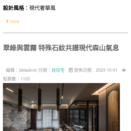
：現代奢華風
設計風格
奢華
日式
more
中式
美式
翠綠與雲霧 特殊石紋共譜現代森山氣息
編輯：
ididadmin
分類：
自住宅
發佈日期：2023-10-01
點擊數：1103