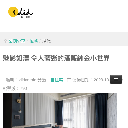
案例分享
/
風格
/
現代
魅影如濤 令人著迷的湛藍純金小世界
編輯：
ididadmin
分類：
自住宅
發佈日期：2023-10-01
點擊數：790