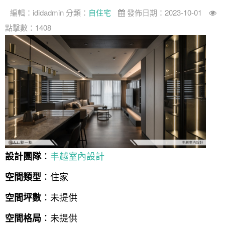
找設計師
編輯：
ididadmin
分類：
自住宅
發佈日期：2023-10-01
案例分享
如何使用點一點
點擊數：1408
人氣推薦
我要裝潢
類型
設計專欄
裝潢計算機
面積
設計好手
居家
全站搜尋
裝潢進階計算機
風格
360環景體驗
系統櫃
商業空間
小坪數
台北市
線上賞屋
裝潢圖紙免費健檢
預算
你家我家 Podcast
綠建材
辦公室
21~30坪
現代
新北市
徵設計師
虛擬線上裝潢
居家風水
北部
其他
31~50坪
簡約
150萬以內
桃園 新竹 竹北
裝潢輕鬆點
老屋翻新
51坪以上
休閒
151萬~250萬
台中
房屋仲介方案
台北市
：
丰越室內設計
設計團隊
主題精選
北歐
251萬以上
台南 高雄
室內設計師方案
2房2聽 - 基本版
新北市
：住家
空間類型
設計知識+
古典
傢俱建材商方案
2房2廳 - 精裝版
桃園市
：未提供
空間坪數
國外案例
鄉村
一般屋主方案
3房2聽 - 基本版
新竹市
：未提供
空間格局
設計私房話
工業
3房2廳 - 精裝版
基隆市