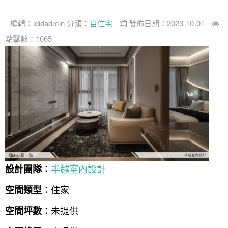
編輯：
ididadmin
分類：
自住宅
發佈日期：2023-10-01
點擊數：1065
：
丰越室內設計
設計團隊
：住家
空間類型
：未提供
空間坪數