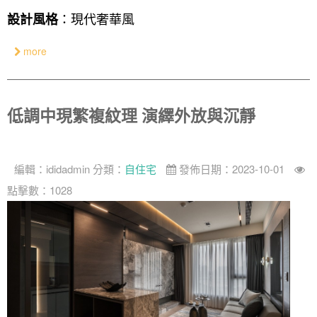
：現代奢華風
奢華
設計風格
日式
more
中式
美式
低調中現繁複紋理 演繹外放與沉靜
編輯：
ididadmin
分類：
自住宅
發佈日期：2023-10-01
點擊數：1028