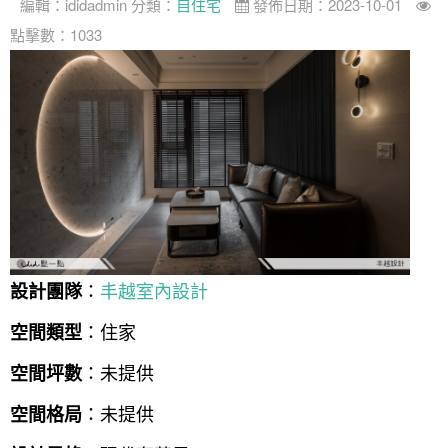
編輯：
ididadmin
分類：
自住宅
發佈日期：2023-10-01
點擊數：1033
：
丰越室內設計
設計團隊
：住家
空間類型
：未提供
空間坪數
：未提供
空間格局