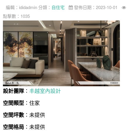
編輯：
ididadmin
分類：
自住宅
發佈日期：2023-10-01
案例分享
如何使用點一點
點擊數：1035
人氣推薦
我要裝潢
類型
設計專欄
裝潢計算機
面積
設計好手
居家
全站搜尋
裝潢進階計算機
風格
360環景體驗
系統櫃
商業空間
小坪數
台北市
線上賞屋
裝潢圖紙免費健檢
預算
你家我家 Podcast
綠建材
辦公室
21~30坪
現代
新北市
徵設計師
虛擬線上裝潢
居家風水
北部
其他
31~50坪
簡約
150萬以內
桃園 新竹 竹北
裝潢輕鬆點
老屋翻新
51坪以上
休閒
151萬~250萬
台中
房屋仲介方案
台北市
：
丰越室內設計
設計團隊
主題精選
北歐
251萬以上
台南 高雄
室內設計師方案
2房2聽 - 基本版
新北市
：住家
空間類型
設計知識+
古典
傢俱建材商方案
2房2廳 - 精裝版
桃園市
：未提供
空間坪數
國外案例
鄉村
一般屋主方案
3房2聽 - 基本版
新竹市
：未提供
空間格局
設計私房話
工業
3房2廳 - 精裝版
基隆市