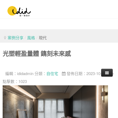
案例分享
/
風格
/
現代
光塑輕盈量體 鐫刻未來感
編輯：
ididadmin
分類：
自住宅
發佈日期：2023-10-01
點擊數：1023