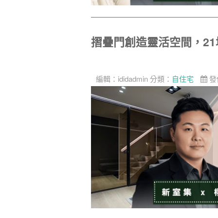
摺疊門創造靈活空間，2
編輯：
ididadmin
分類：
自住宅
發