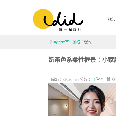
找設
案例分享
/
風格
/
現代
奶茶色系柔性框景：小家
編輯：
ididadmin
分類：
自住宅
發