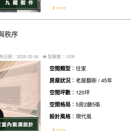
more
與秩序
佈日期：2026-02-04
點擊數：1036
：住家
空間類型
：老屋翻新 / 45年
房屋狀況
：120坪
空間坪數
：5房2廳5衛
空間格局
：現代風
設計風格
more