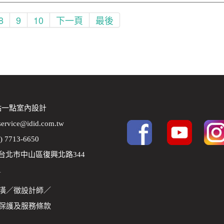
8
9
10
下一頁
最後
 點一點室內設計
service@idid.com.tw
2) 7713-6650
8 台北市中山區復興北路344
1
潢
／
徵設計師
／
保護及服務條款