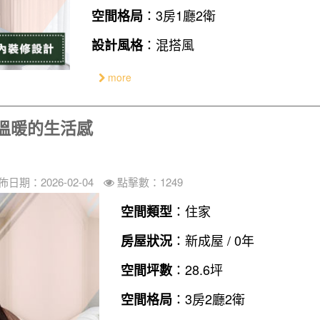
：3房1廳2衛
空間格局
：混搭風
設計風格
more
溫暖的生活感
佈日期：2026-02-04
點擊數：1249
：住家
空間類型
：新成屋 / 0年
房屋狀況
：28.6坪
空間坪數
：3房2廳2衛
空間格局