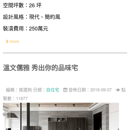
空間坪數：26 坪
設計私房話
工業
3房2廳 - 精裝版
基隆市
設計風格：現代、簡約風
奢華
裝潢費用：250萬元
日式
中式
more
美式
溫文儒雅 秀出你的品味宅
編輯：
搖擺狗
分類：
自住宅
發佈日期：2016-09-07
點
擊數：11877