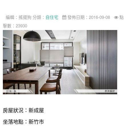
找設計師
編輯：
搖擺狗
分類：
自住宅
發佈日期：2016-09-08
點
案例分享
如何使用點一點
擊數：23930
人氣推薦
我要裝潢
類型
設計專欄
裝潢計算機
面積
設計好手
居家
全站搜尋
裝潢進階計算機
風格
360環景體驗
系統櫃
商業空間
小坪數
台北市
線上賞屋
裝潢圖紙免費健檢
預算
你家我家 Podcast
綠建材
辦公室
21~30坪
現代
新北市
徵設計師
虛擬線上裝潢
居家風水
北部
其他
31~50坪
簡約
150萬以內
桃園 新竹 竹北
裝潢輕鬆點
老屋翻新
51坪以上
休閒
151萬~250萬
台中
房屋仲介方案
台北市
主題精選
北歐
251萬以上
台南 高雄
室內設計師方案
2房2聽 - 基本版
新北市
房屋狀況：新成屋
設計知識+
古典
傢俱建材商方案
2房2廳 - 精裝版
桃園市
坐落地點：新竹市
國外案例
鄉村
一般屋主方案
3房2聽 - 基本版
新竹市