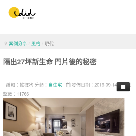
案例分享
/
風格
/
現代
隔出27坪新生命 門片後的秘密
編輯：
搖擺狗
分類：
自住宅
發佈日期：2016-09-14
點
擊數：11766