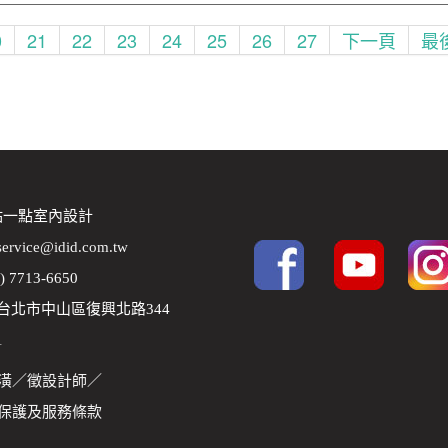
0
21
22
23
24
25
26
27
下一頁
最
 點一點室內設計
service@idid.com.tw
2) 7713-6650
8 台北市中山區復興北路344
1
潢
／
徵設計師
／
保護及服務條款