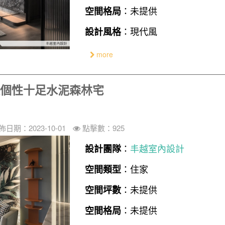
：未提供
空間格局
：現代風
設計風格
more
打造個性十足水泥森林宅
佈日期：2023-10-01
點擊數：925
：
丰越室內設計
設計團隊
：住家
空間類型
：未提供
空間坪數
：未提供
空間格局