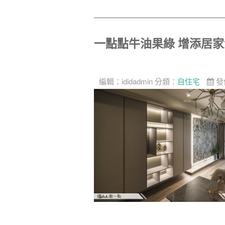
一點點牛油果綠 增添居
編輯：
ididadmin
分類：
自住宅
發