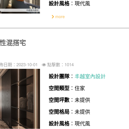
：現代風
設計風格
more
個性混搭宅
佈日期：2023-10-01
點擊數：1014
：
丰越室內設計
設計團隊
：住家
空間類型
：未提供
空間坪數
：未提供
空間格局
：現代風
設計風格