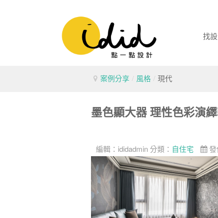
找設
案例分享
/
風格
/
現代
墨色顯大器 理性色彩演
編輯：
ididadmin
分類：
自住宅
發