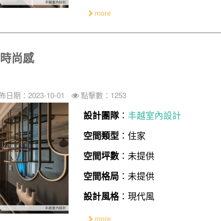
more
古時尚感
佈日期：2023-10-01
點擊數：1253
：
丰越室內設計
設計團隊
：住家
空間類型
：未提供
空間坪數
：未提供
空間格局
：現代風
設計風格
more