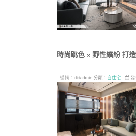
時尚跳色 × 野性繽紛 
編輯：
ididadmin
分類：
自住宅
發