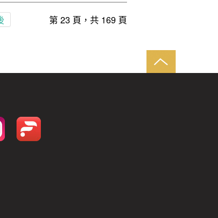
後
第 23 頁，共 169 頁