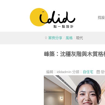
找設
案例分享
/
風格
/
現代
峰築：沈穩灰階與木質格
編輯：
ididadmin
分類：
自住宅
發