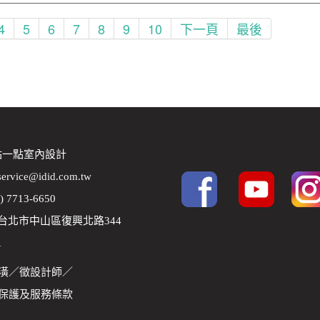
4
5
6
7
8
9
10
下一頁
最後
 點一點室內設計
service@idid.com.tw
2) 7713-6650
8 台北市中山區復興北路344
1
潢
／
徵設計師
／
保護及服務條款