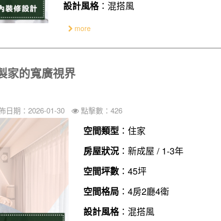
：混搭風
設計風格
more
製家的寬廣視界
佈日期：2026-01-30
點擊數：426
：住家
空間類型
：新成屋 / 1-3年
房屋狀況
：45坪
空間坪數
：4房2廳4衛
空間格局
：混搭風
設計風格