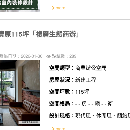
more
豐原115坪「複層生態商辦」
發佈日期：2026-01-30
點擊數：289
：商業辦公空間
空間類型
：新建工程
房屋狀況
：115坪
空間坪數
：- - 房 - - 廳 - - 衛
空間格局
：現代風、休閒風、簡約
設計風格
more