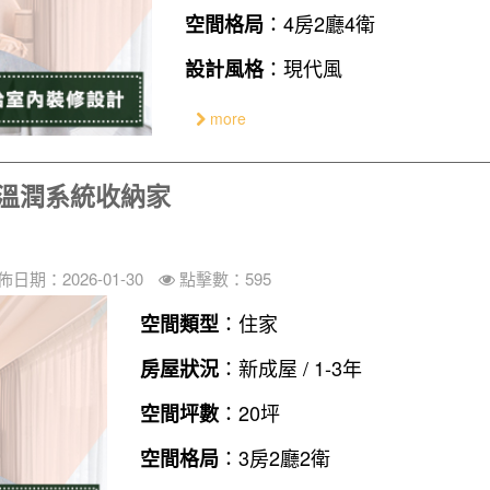
：4房2廳4衛
空間格局
：現代風
設計風格
more
享溫潤系統收納家
佈日期：2026-01-30
點擊數：595
：住家
空間類型
：新成屋 / 1-3年
房屋狀況
：20坪
空間坪數
：3房2廳2衛
空間格局