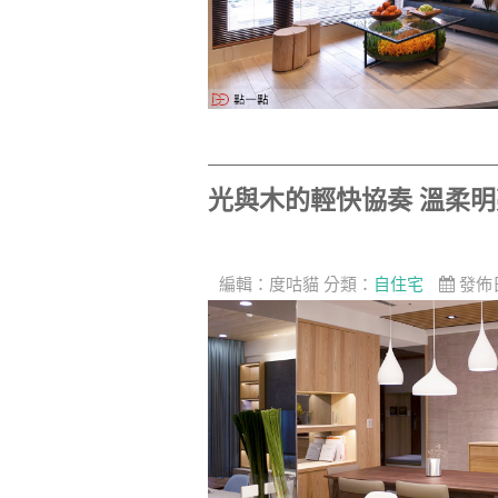
光與木的輕快協奏 溫柔
編輯：
度咕貓
分類：
自住宅
發佈日