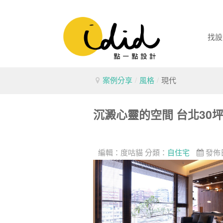
找設
案例分享
/
風格
/
現代
沉澱心靈的空間 台北30
編輯：
度咕貓
分類：
自住宅
發佈日