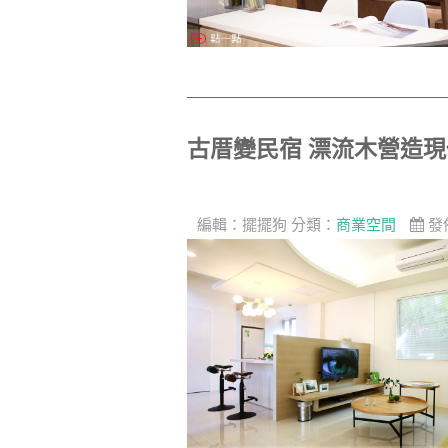
古厝變民宿 漂流木營造
編輯：
擺擺狗
分類：
商業空間
發