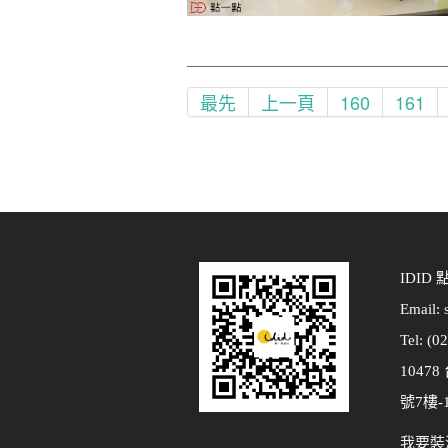
最先
上一頁
160
161
IDID
Email:
Tel: (0
1047
號7樓-
我要裝