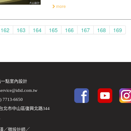
more
162
163
164
165
166
167
168
169
 點一點室內設計
service@idid.com.tw
2) 7713-6650
8 台北市中山區復興北路344
1
潢
／
徵設計師
／