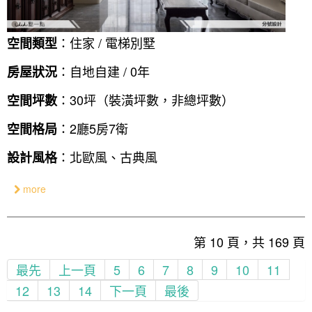
：住家 / 電梯別墅
空間類型
：自地自建 / 0年
房屋狀況
：30坪（裝潢坪數，非總坪數）
空間坪數
：2廳5房7衛
空間格局
：北歐風、古典風
設計風格
more
第 10 頁，共 169 頁
最先
上一頁
5
6
7
8
9
10
11
12
13
14
下一頁
最後