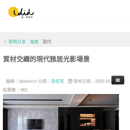
案例分享
/
風格
/
現代
質材交織的現代雅居光影場景
編輯：
ididadmin
分類：
自住宅
發佈日期：2025-05-23
點擊數：963