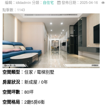
編輯：
ididadmin
分類：
自住宅
發佈日期：2025-04-16
點擊數：1143
：住家 / 電梯別墅
空間類型
：新成屋 / 0年
房屋狀況
：80坪
空間坪數
：2廳5房6衛
空間格局