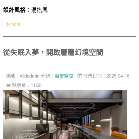
奢華
：混搭風
設計風格
日式
more
中式
美式
從失眠入夢，開啟層層幻境空間
編輯：
ididadmin
分類：
商業空間
發佈日期：2025-04-16
點擊數：1162