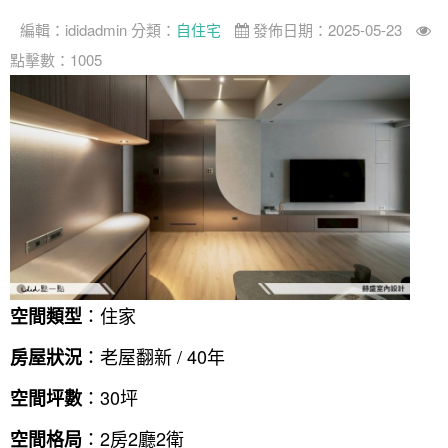
編輯：
ididadmin
分類：
自住宅
發佈日期：2025-05-23
案例分享
如何使用點一點
點擊數：1005
人氣推薦
我要裝潢
類型
設計專欄
裝潢計算機
面積
設計好手
居家
全站搜尋
裝潢進階計算機
風格
360環景體驗
系統櫃
商業空間
小坪數
台北市
線上賞屋
裝潢圖紙免費健檢
預算
你家我家 Podcast
綠建材
辦公室
21~30坪
現代
新北市
徵設計師
虛擬線上裝潢
居家風水
北部
其他
31~50坪
簡約
150萬以內
桃園 新竹 竹北
裝潢輕鬆點
老屋翻新
51坪以上
休閒
151萬~250萬
台中
房屋仲介方案
台北市
：住家
主題精選
北歐
251萬以上
台南 高雄
室內設計師方案
2房2聽 - 基本版
新北市
空間類型
設計知識+
古典
傢俱建材商方案
2房2廳 - 精裝版
桃園市
：老屋翻新 / 40年
房屋狀況
國外案例
鄉村
一般屋主方案
3房2聽 - 基本版
新竹市
：30坪
空間坪數
設計私房話
工業
3房2廳 - 精裝版
基隆市
：2房2廳2衛
空間格局