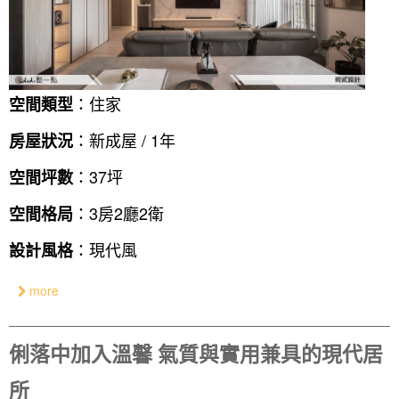
：住家
空間類型
：新成屋 / 1年
房屋狀況
：37坪
空間坪數
：3房2廳2衛
空間格局
：現代風
設計風格
more
俐落中加入溫馨 氣質與實用兼具的現代居
所