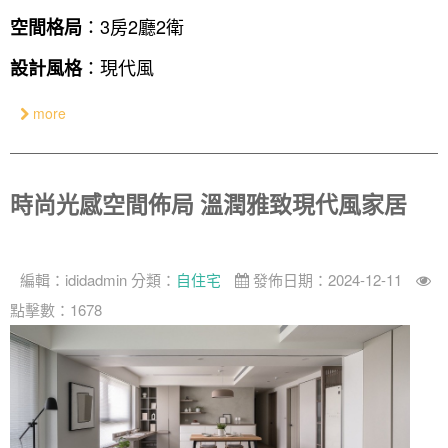
設計私房話
工業
3房2廳 - 精裝版
基隆市
：3房2廳2衛
空間格局
奢華
：現代風
設計風格
日式
more
中式
美式
時尚光感空間佈局 溫潤雅致現代風家居
編輯：
ididadmin
分類：
自住宅
發佈日期：2024-12-11
點擊數：1678