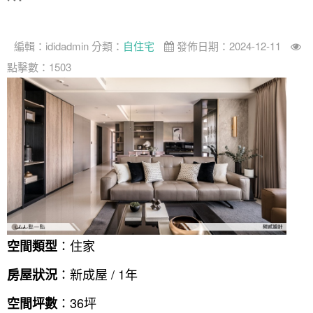
找設計師
案例分享
如何使用點一點
編輯：
ididadmin
分類：
自住宅
發佈日期：2024-12-11
人氣推薦
我要裝潢
類型
點擊數：1503
設計專欄
裝潢計算機
面積
設計好手
居家
全站搜尋
裝潢進階計算機
風格
360環景體驗
系統櫃
商業空間
小坪數
台北市
線上賞屋
裝潢圖紙免費健檢
預算
你家我家 Podcast
綠建材
辦公室
21~30坪
現代
新北市
徵設計師
虛擬線上裝潢
居家風水
北部
其他
31~50坪
簡約
150萬以內
桃園 新竹 竹北
裝潢輕鬆點
老屋翻新
51坪以上
休閒
151萬~250萬
台中
房屋仲介方案
台北市
主題精選
北歐
251萬以上
台南 高雄
室內設計師方案
2房2聽 - 基本版
新北市
：住家
空間類型
設計知識+
古典
傢俱建材商方案
2房2廳 - 精裝版
桃園市
：新成屋 / 1年
房屋狀況
國外案例
鄉村
一般屋主方案
3房2聽 - 基本版
新竹市
：36坪
空間坪數