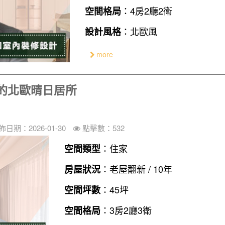
：4房2廳2衛
空間格局
：北歐風
設計風格
more
的北歐晴日居所
佈日期：2026-01-30
點擊數：532
：住家
空間類型
：老屋翻新 / 10年
房屋狀況
：45坪
空間坪數
：3房2廳3衛
空間格局