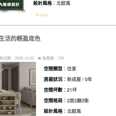
：北歐風
設計風格
more
為生活的輕盈底色
佈日期：2025-12-03
點擊數：720
：住家
空間類型
：新成屋 / 0年
房屋狀況
：21坪
空間坪數
：2房2廳2衛
空間格局
：北歐風
設計風格