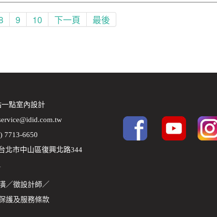
8
9
10
下一頁
最後
 點一點室內設計
service@idid.com.tw
2) 7713-6650
8 台北市中山區復興北路344
1
潢
／
徵設計師
／
保護及服務條款