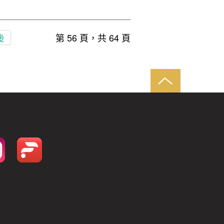
後
第 56 頁，共 64 頁