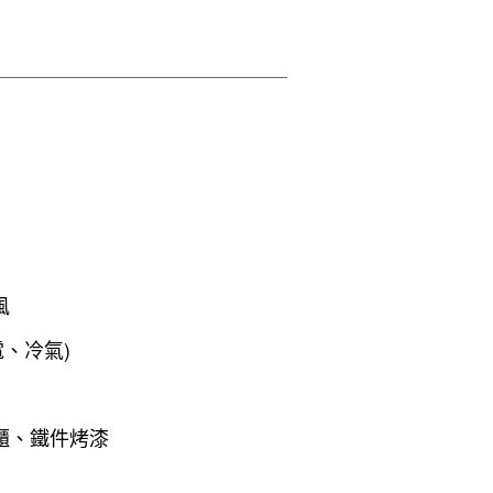
風
電、冷氣)
櫃、鐵件烤漆