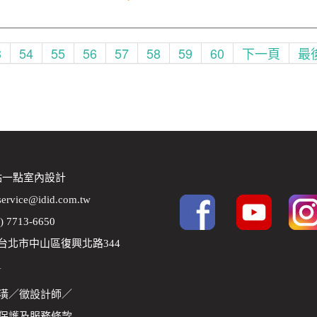
3
54
55
56
57
58
59
60
下一頁
最
 點一點室內設計
service@idid.com.tw
2) 7713-6650
8 台北市中山區復興北路344
1
潢
／
徵設計師
／
保護及服務條款