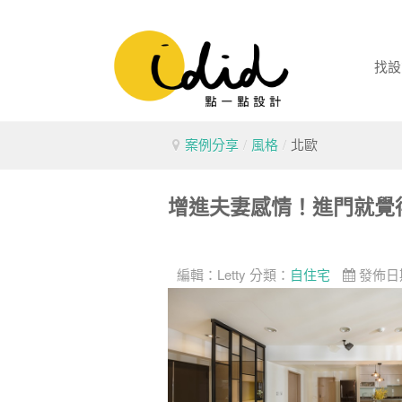
找設
案例分享
/
風格
/
北歐
增進夫妻感情！進門就覺
編輯：
Letty
分類：
自住宅
發佈日期