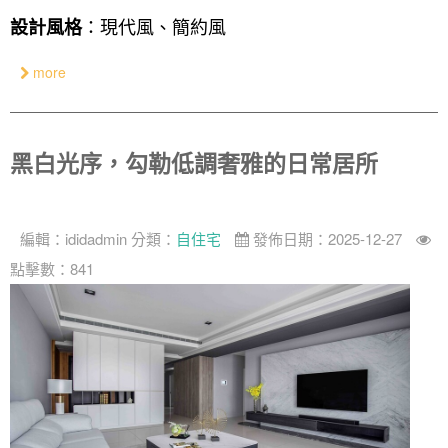
：現代風、簡約風
設計風格
奢華
日式
more
中式
美式
黑白光序，勾勒低調奢雅的日常居所
編輯：
ididadmin
分類：
自住宅
發佈日期：2025-12-27
點擊數：841