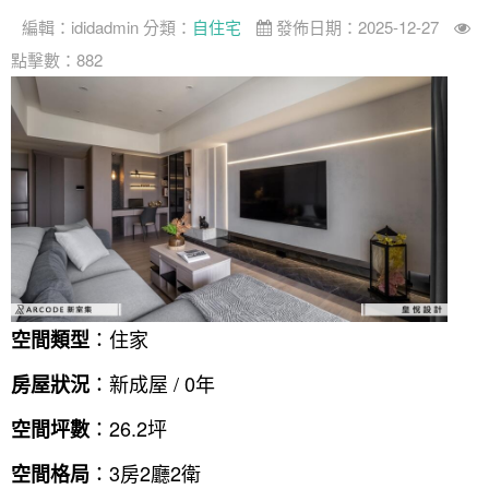
編輯：
ididadmin
分類：
自住宅
發佈日期：2025-12-27
案例分享
如何使用點一點
點擊數：882
人氣推薦
我要裝潢
類型
設計專欄
裝潢計算機
面積
設計好手
居家
全站搜尋
裝潢進階計算機
風格
360環景體驗
系統櫃
商業空間
小坪數
台北市
線上賞屋
裝潢圖紙免費健檢
預算
你家我家 Podcast
綠建材
辦公室
21~30坪
現代
新北市
徵設計師
虛擬線上裝潢
居家風水
北部
其他
31~50坪
簡約
150萬以內
桃園 新竹 竹北
裝潢輕鬆點
老屋翻新
51坪以上
休閒
151萬~250萬
台中
房屋仲介方案
台北市
：住家
空間類型
主題精選
北歐
251萬以上
台南 高雄
室內設計師方案
2房2聽 - 基本版
新北市
：新成屋 / 0年
房屋狀況
設計知識+
古典
傢俱建材商方案
2房2廳 - 精裝版
桃園市
：26.2坪
空間坪數
國外案例
鄉村
一般屋主方案
3房2聽 - 基本版
新竹市
：3房2廳2衛
空間格局
設計私房話
工業
3房2廳 - 精裝版
基隆市