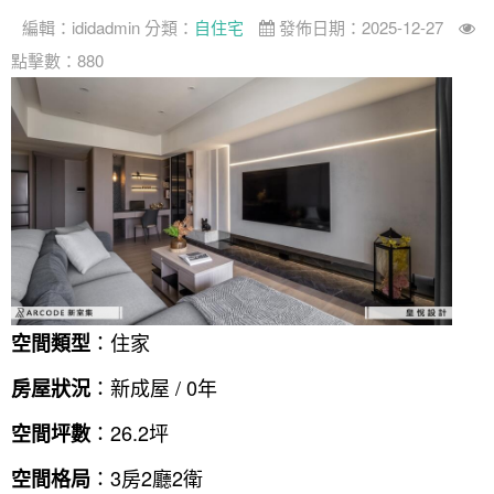
編輯：
ididadmin
分類：
自住宅
發佈日期：2025-12-27
案例分享
如何使用點一點
點擊數：880
人氣推薦
我要裝潢
類型
設計專欄
裝潢計算機
面積
設計好手
居家
全站搜尋
裝潢進階計算機
風格
360環景體驗
系統櫃
商業空間
小坪數
台北市
線上賞屋
裝潢圖紙免費健檢
預算
你家我家 Podcast
綠建材
辦公室
21~30坪
現代
新北市
徵設計師
虛擬線上裝潢
居家風水
北部
其他
31~50坪
簡約
150萬以內
桃園 新竹 竹北
裝潢輕鬆點
老屋翻新
51坪以上
休閒
151萬~250萬
台中
房屋仲介方案
台北市
：住家
空間類型
主題精選
北歐
251萬以上
台南 高雄
室內設計師方案
2房2聽 - 基本版
新北市
：新成屋 / 0年
房屋狀況
設計知識+
古典
傢俱建材商方案
2房2廳 - 精裝版
桃園市
：26.2坪
空間坪數
國外案例
鄉村
一般屋主方案
3房2聽 - 基本版
新竹市
：3房2廳2衛
空間格局
設計私房話
工業
3房2廳 - 精裝版
基隆市