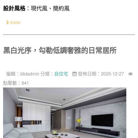
：現代風、簡約風
設計風格
奢華
日式
more
中式
美式
黑白光序，勾勒低調奢雅的日常居所
編輯：
ididadmin
分類：
自住宅
發佈日期：2025-12-27
點擊數：841