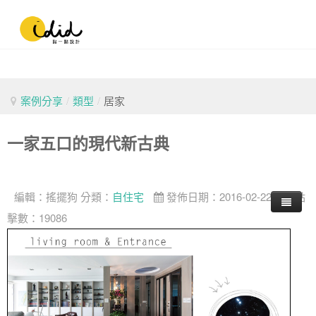
案例分享
/
類型
/
居家
一家五口的現代新古典
編輯：
搖擺狗
分類：
自住宅
發佈日期：2016-02-22
點
擊數：19086