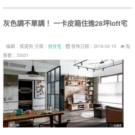
灰色調不單調！ 一卡皮箱住進28坪loft宅
編輯：
搖擺狗
分類：
自住宅
發佈日期：2016-02-15
點
擊數：33021