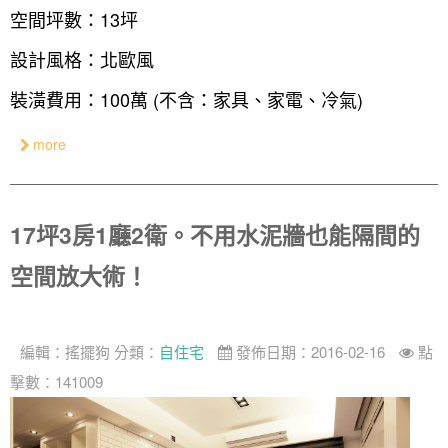
空間坪數：13坪
設計私房話
工業
3房2廳 - 精裝版
基隆市
設計風格：北歐風
奢華
裝潢費用：100萬 (不含：家具、家電、冷氣)
日式
中式
more
美式
17坪3房1廳2衛。不用水泥牆也能隔間的
空間放大術！
編輯：
搖擺狗
分類：
自住宅
發佈日期：2016-02-16
點
擊數：141009