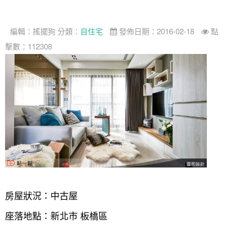
找設計師
編輯：
搖擺狗
分類：
自住宅
發佈日期：2016-02-18
點
案例分享
如何使用點一點
擊數：112308
人氣推薦
我要裝潢
類型
設計專欄
裝潢計算機
面積
設計好手
居家
全站搜尋
裝潢進階計算機
風格
360環景體驗
系統櫃
商業空間
小坪數
台北市
線上賞屋
裝潢圖紙免費健檢
預算
你家我家 Podcast
綠建材
辦公室
21~30坪
現代
新北市
徵設計師
虛擬線上裝潢
居家風水
北部
其他
31~50坪
簡約
150萬以內
桃園 新竹 竹北
裝潢輕鬆點
老屋翻新
51坪以上
休閒
151萬~250萬
台中
房屋仲介方案
台北市
主題精選
北歐
251萬以上
台南 高雄
室內設計師方案
2房2聽 - 基本版
新北市
房屋狀況：中古屋
設計知識+
古典
傢俱建材商方案
2房2廳 - 精裝版
桃園市
座落地點：新北市 板橋區
國外案例
鄉村
一般屋主方案
3房2聽 - 基本版
新竹市