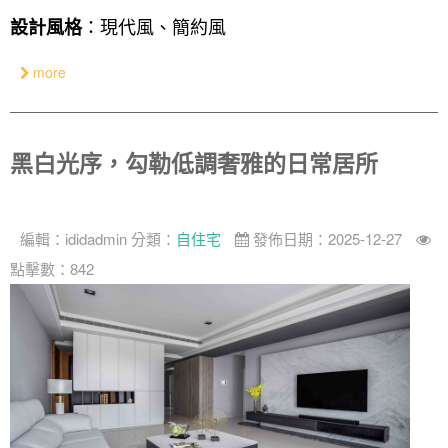
：現代風、簡約風
設計風格
奢華
日式
more
中式
美式
黑白光序，勾勒低調奢雅的日常居所
編輯：
ididadmin
分類：
自住宅
發佈日期：2025-12-27
點擊數：842