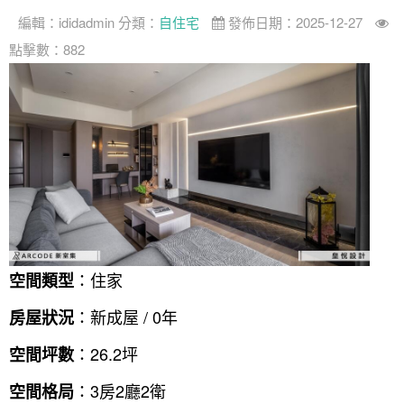
編輯：
ididadmin
分類：
自住宅
發佈日期：2025-12-27
案例分享
如何使用點一點
點擊數：882
人氣推薦
我要裝潢
類型
設計專欄
裝潢計算機
面積
設計好手
居家
全站搜尋
裝潢進階計算機
風格
360環景體驗
系統櫃
商業空間
小坪數
台北市
線上賞屋
裝潢圖紙免費健檢
預算
你家我家 Podcast
綠建材
辦公室
21~30坪
現代
新北市
徵設計師
虛擬線上裝潢
居家風水
北部
其他
31~50坪
簡約
150萬以內
桃園 新竹 竹北
裝潢輕鬆點
老屋翻新
51坪以上
休閒
151萬~250萬
台中
房屋仲介方案
台北市
：住家
空間類型
主題精選
北歐
251萬以上
台南 高雄
室內設計師方案
2房2聽 - 基本版
新北市
：新成屋 / 0年
房屋狀況
設計知識+
古典
傢俱建材商方案
2房2廳 - 精裝版
桃園市
：26.2坪
空間坪數
國外案例
鄉村
一般屋主方案
3房2聽 - 基本版
新竹市
：3房2廳2衛
空間格局
設計私房話
工業
3房2廳 - 精裝版
基隆市