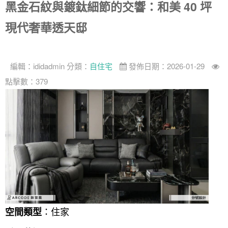
黑金石紋與鍍鈦細節的交響：和美 40 坪
找設計師
現代奢華透天邸
案例分享
如何使用點一點
人氣推薦
我要裝潢
類型
編輯：
ididadmin
分類：
自住宅
發佈日期：2026-01-29
設計專欄
裝潢計算機
面積
設計好手
居家
點擊數：379
全站搜尋
裝潢進階計算機
風格
360環景體驗
系統櫃
商業空間
小坪數
台北市
線上賞屋
裝潢圖紙免費健檢
預算
你家我家 Podcast
綠建材
辦公室
21~30坪
現代
新北市
徵設計師
虛擬線上裝潢
居家風水
北部
其他
31~50坪
簡約
150萬以內
桃園 新竹 竹北
裝潢輕鬆點
老屋翻新
51坪以上
休閒
151萬~250萬
台中
房屋仲介方案
台北市
主題精選
北歐
251萬以上
台南 高雄
室內設計師方案
2房2聽 - 基本版
新北市
設計知識+
古典
傢俱建材商方案
2房2廳 - 精裝版
桃園市
：住家
國外案例
鄉村
一般屋主方案
3房2聽 - 基本版
新竹市
空間類型