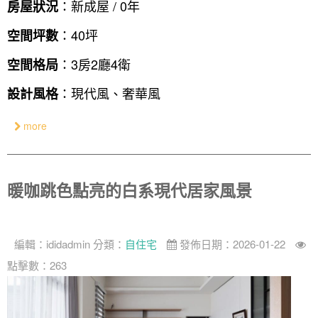
設計私房話
工業
3房2廳 - 精裝版
基隆市
：新成屋 / 0年
房屋狀況
奢華
：40坪
空間坪數
日式
：3房2廳4衛
空間格局
中式
：現代風、奢華風
設計風格
美式
more
暖咖跳色點亮的白系現代居家風景
編輯：
ididadmin
分類：
自住宅
發佈日期：2026-01-22
點擊數：263