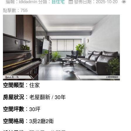
編輯：
ididadmin
分類：
自住宅
發佈日期：2025-10-20
點擊數：755
：住家
空間類型
：老屋翻新 / 30年
房屋狀況
：30坪
空間坪數
：3房2廳2衛
空間格局