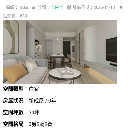
編輯：
ididadmin
分類：
自住宅
發佈日期：2025-11-10
案例分享
如何使用點一點
點擊數：639
人氣推薦
我要裝潢
類型
設計專欄
裝潢計算機
面積
設計好手
居家
全站搜尋
裝潢進階計算機
風格
360環景體驗
系統櫃
商業空間
小坪數
台北市
線上賞屋
裝潢圖紙免費健檢
預算
你家我家 Podcast
綠建材
辦公室
21~30坪
現代
新北市
徵設計師
虛擬線上裝潢
居家風水
北部
其他
31~50坪
簡約
150萬以內
桃園 新竹 竹北
裝潢輕鬆點
老屋翻新
51坪以上
休閒
151萬~250萬
台中
房屋仲介方案
台北市
：住家
空間類型
主題精選
北歐
251萬以上
台南 高雄
室內設計師方案
2房2聽 - 基本版
新北市
：新成屋 / 0年
房屋狀況
設計知識+
古典
傢俱建材商方案
2房2廳 - 精裝版
桃園市
：34坪
空間坪數
國外案例
鄉村
一般屋主方案
3房2聽 - 基本版
新竹市
：3房2廳2衛
空間格局
設計私房話
工業
3房2廳 - 精裝版
基隆市