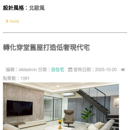
：北歐風
奢華
設計風格
日式
more
中式
美式
轉化穿堂舊屋打造低奢現代宅
編輯：
ididadmin
分類：
自住宅
發佈日期：2025-10-20
點擊數：1091