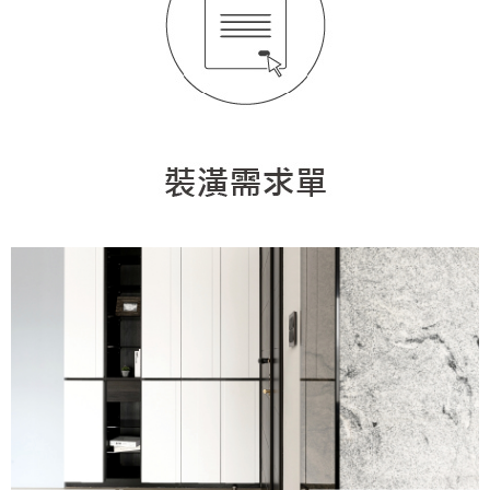
找設計師
案例分享
如何使用點一點
人氣推薦
我要裝潢
類型
設計專欄
裝潢計算機
面積
設計好手
居家
全站搜尋
裝潢進階計算機
風格
360環景體驗
系統櫃
商業空間
小坪數
台北市
線上賞屋
裝潢圖紙免費健檢
預算
你家我家 Podcast
綠建材
辦公室
21~30坪
現代
新北市
徵設計師
虛擬線上裝潢
居家風水
北部
其他
31~50坪
簡約
150萬以內
桃園 新竹 竹北
裝潢輕鬆點
老屋翻新
51坪以上
休閒
151萬~250萬
台中
房屋仲介方案
台北市
主題精選
北歐
251萬以上
台南 高雄
室內設計師方案
2房2聽 - 基本版
新北市