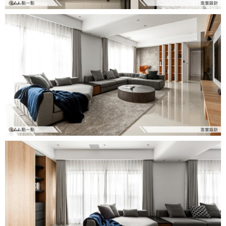
設計知識+
古典
傢俱建材商方案
2房2廳 - 精裝版
桃園市
國外案例
鄉村
一般屋主方案
3房2聽 - 基本版
新竹市
設計私房話
工業
3房2廳 - 精裝版
基隆市
奢華
日式
中式
美式