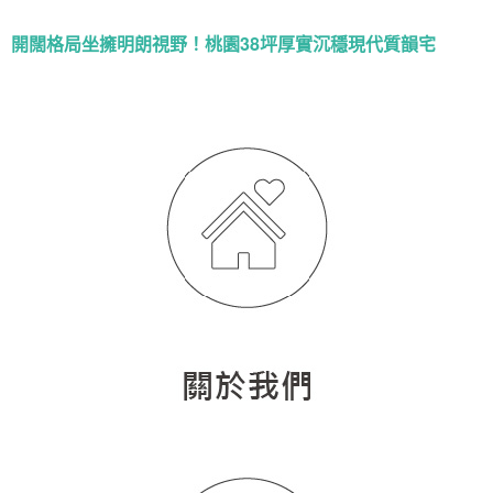
開闊格局坐擁明朗視野！桃園38坪厚實沉穩現代質韻宅