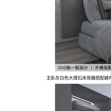
主臥灰白色大理石床背牆搭配錶