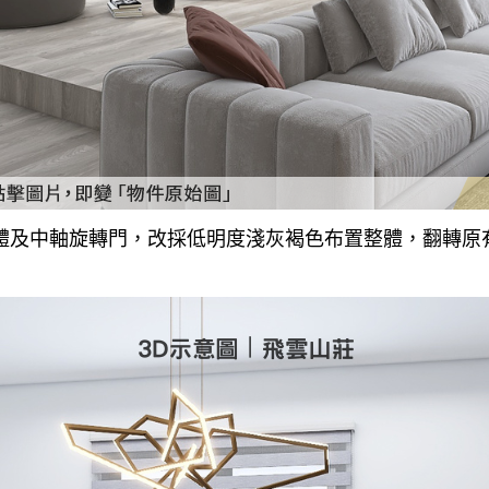
體及中軸旋轉門，改採低明度淺灰褐色布置整體，翻轉原