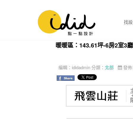
找設
暖暖區：143.61坪-6房2
編輯：
ididadmin
分類：
北部
發佈日