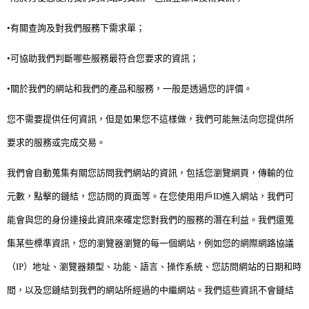
全站搜尋
裝潢進階計算機
風格
360環景體驗
系統櫃
商業空間
小坪數
台北市
•有關查詢及對我們服務下需求單；
線上賞屋
裝潢圖紙免費健檢
預算
你家我家 Podcast
綠建材
辦公室
21~30坪
現代
新北市
•可協助我們判斷哪些服務最符合您要求的資訊；
徵設計師
虛擬線上裝潢
居家風水
北部
其他
31~50坪
簡約
150萬以內
桃園 新竹 竹北
•關於我們的網站和我們的產品和服務，一般是透過您的評價。
裝潢輕鬆點
老屋翻新
51坪以上
休閒
151萬~250萬
台中
房屋仲介方案
台北市
您不需要提供任何資訊，但是如果
您
不這樣做，我們可能無法向您提供所
主題精選
北歐
251萬以上
台南 高雄
室內設計師方案
2房2聽 - 基本版
新北市
要求的服務或完成交易。
設計知識+
古典
傢俱建材商方案
2房2廳 - 精裝版
桃園市
我們會自動蒐集有關您訪問我們網站的資訊，包括
您
瀏覽網頁，傳輸的位
國外案例
鄉村
一般屋主方案
3房2聽 - 基本版
新竹市
元數，點擊的鏈結，您訪問的頁面等。在您使用用戶ID進入網站，我們可
設計私房話
工業
3房2廳 - 精裝版
基隆市
能會與您的身份連接此資訊來確定
您
對我們的服務的潛在利益。我們還蒐
奢華
集某些標準資訊，您的瀏覽器瀏覽的每一個網站，例如您的網際網路協議
（IP）地址、瀏覽器類型、功能、語言、操作系統、您訪問網站的日期和時
日式
間，以及您鏈結到我們的網站所經過的中繼網站。我們這些資訊不會鏈結
中式