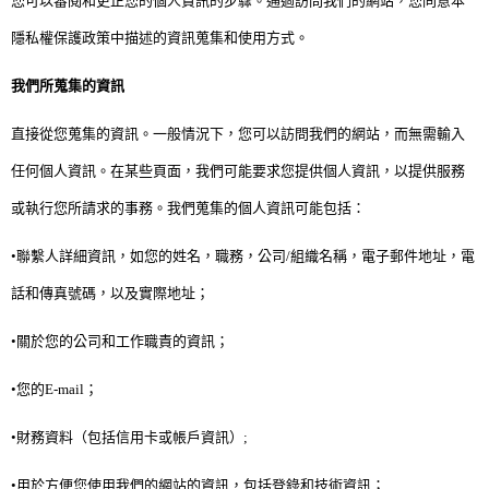
您可以審閱和更正您的個人資訊的步驟。通過訪問我們的網站，您同意本
隱私權保護政策中描述的資訊蒐集和使用方式。
我們所蒐集的資訊
直接從
您
蒐集的資訊。一般情況下，您可以訪問我們的網站，而無需輸入
任何個人資訊。在某些頁面，我們可能要求您提供個人資訊，以提供服務
或執行您所請求的事務。我們蒐集的個人資訊可能包括：
•聯繫人詳細資訊，如您的姓名，職務，公司/組織名稱，電子郵件地址，電
話和傳真號碼，以及實際地址；
•關於您的公司和工作職責的資訊；
找設計師
案例分享
如何使用點一點
•您的E-mail；
人氣推薦
我要裝潢
類型
•財務資料（包括信用卡或帳戶資訊）;
設計專欄
裝潢計算機
面積
設計好手
居家
•用於方便您使用我們的網站的資訊，包括登錄和技術資訊；