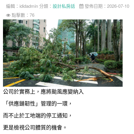
編輯：
ididadmin
分類：
設計私房話
發佈日期：2026-07-10
案例分享
如何使用點一點
點擊數：76
人氣推薦
我要裝潢
類型
設計專欄
裝潢計算機
面積
設計好手
居家
全站搜尋
裝潢進階計算機
風格
360環景體驗
系統櫃
商業空間
小坪數
台北市
線上賞屋
裝潢圖紙免費健檢
預算
你家我家 Podcast
綠建材
辦公室
21~30坪
現代
新北市
徵設計師
虛擬線上裝潢
居家風水
北部
其他
31~50坪
簡約
150萬以內
桃園 新竹 竹北
裝潢輕鬆點
老屋翻新
51坪以上
休閒
151萬~250萬
台中
房屋仲介方案
台北市
公司於實務上，應將颱風應變納入
主題精選
北歐
251萬以上
台南 高雄
室內設計師方案
2房2聽 - 基本版
新北市
「供應鏈韌性」管理的一環，
設計知識+
古典
傢俱建材商方案
2房2廳 - 精裝版
桃園市
而不止於工地端的停工通知，
國外案例
鄉村
一般屋主方案
3房2聽 - 基本版
新竹市
更是檢視公司體質的機會。
設計私房話
工業
3房2廳 - 精裝版
基隆市