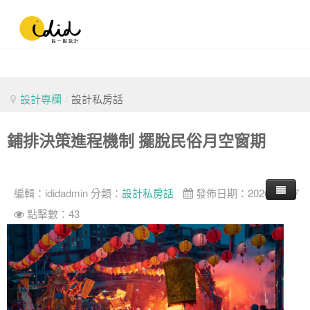
設計專欄
/
設計私房話
鋪排決策進程機制 擺脫民俗月空窗期
編輯：
ididadmin
分類：
設計私房話
發佈日期：2026-07-27
點擊數：43