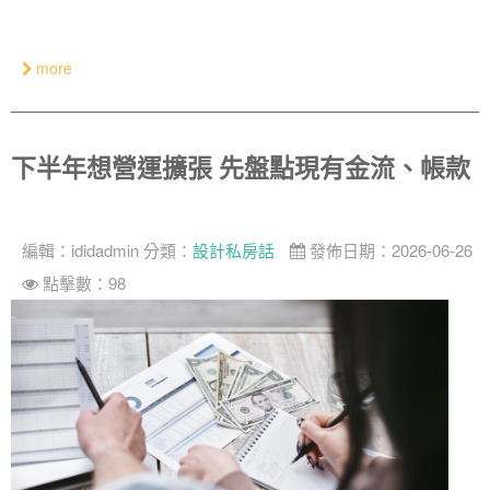
奢華
日式
more
中式
美式
下半年想營運擴張 先盤點現有金流、帳款
編輯：
ididadmin
分類：
設計私房話
發佈日期：2026-06-26
點擊數：98