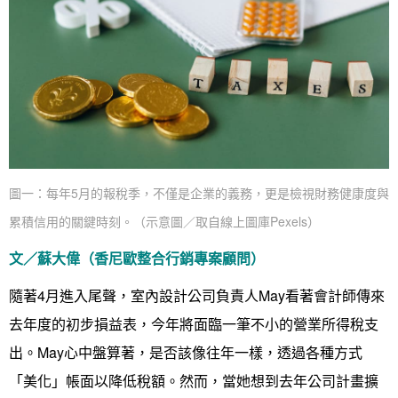
圖一：每年5月的報稅季，不僅是企業的義務，更是檢視財務健康度與
累積信用的關鍵時刻。（示意圖／取自線上圖庫Pexels）
文／蘇大偉（香尼歐整合行銷專案顧問）
隨著4月進入尾聲，室內設計公司負責人May看著會計師傳來
去年度的初步損益表，今年將面臨一筆不小的營業所得稅支
找設計師
出。May心中盤算著，是否該像往年一樣，透過各種方式
案例分享
如何使用點一點
「美化」帳面以降低稅額。然而，當她想到去年公司計畫擴