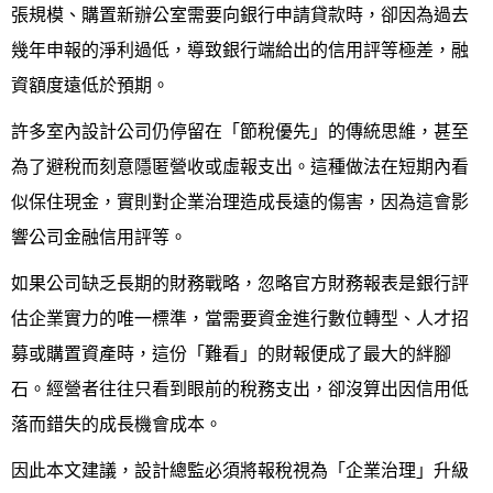
人氣推薦
我要裝潢
類型
張規模、購置新辦公室需要向銀行申請貸款時，卻因為過去
幾年申報的淨利過低，導致銀行端給出的信用評等極差，融
設計專欄
裝潢計算機
面積
設計好手
居家
資額度遠低於預期。
全站搜尋
裝潢進階計算機
風格
360環景體驗
系統櫃
商業空間
小坪數
台北市
許多室內設計公司仍停留在「節稅優先」的傳統思維，甚至
線上賞屋
裝潢圖紙免費健檢
預算
你家我家 Podcast
綠建材
辦公室
21~30坪
現代
新北市
為了避稅而刻意隱匿營收或虛報支出。這種做法在短期內看
徵設計師
虛擬線上裝潢
居家風水
北部
其他
31~50坪
簡約
150萬以內
桃園 新竹 竹北
似保住現金，實則對企業治理造成長遠的傷害，因為這會影
裝潢輕鬆點
老屋翻新
51坪以上
休閒
151萬~250萬
台中
房屋仲介方案
台北市
響公司金融信用評等。
主題精選
北歐
251萬以上
台南 高雄
室內設計師方案
2房2聽 - 基本版
新北市
如果公司缺乏長期的財務戰略，忽略官方財務報表是銀行評
設計知識+
古典
傢俱建材商方案
2房2廳 - 精裝版
桃園市
估企業實力的唯一標準，當需要資金進行數位轉型、人才招
募或購置資產時，這份「難看」的財報便成了最大的絆腳
國外案例
鄉村
一般屋主方案
3房2聽 - 基本版
新竹市
石。經營者往往只看到眼前的稅務支出，卻沒算出因信用低
設計私房話
工業
3房2廳 - 精裝版
基隆市
落而錯失的成長機會成本。
奢華
因此本文建議，設計總監必須將報稅視為「企業治理」升級
日式