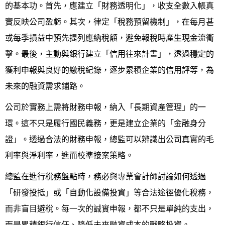
的基本功。首先，應建立「財務透明化」，收支全數入帳真
中式
實反映公司盈虧。其次，律定「稅務預留機制」，在每月甚
或每季損益中預先提列應納稅額，避免報稅時產生現金流衝
美式
擊。最後，主動與銀行建立「信用往來計畫」，透過穩定的
獲利申報與良好的繳稅紀錄，逐步累積企業的信用評等，為
未來的融資需求鋪路。
公司於實務上需將財務申報，納入「長期資產管理」的一
環。這不只是履行國民義務，更是建立企業的「金融身分
證」。透過合法的財務申報，總監可以辨識出公司真實的毛
利率與淨利率，進而校準接案策略。
總監在進行稅務盤點時，務必與專業會計師討論如何透過
「研發投抵」或「自動化設備投資」等合法途徑優化稅務，
而非盲目避稅。每一次的誠實申報，都不只是單純的支出，
而是累積銀行信任、降低未來融資成本的戰略投資。