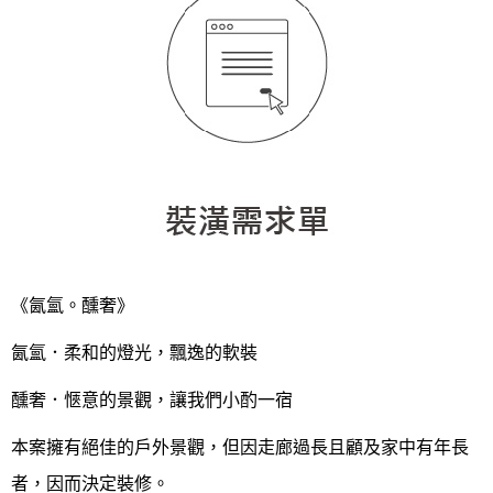
《氤氳。醺奢》
氤氳．柔和的燈光，飄逸的軟裝
醺奢．愜意的景觀，讓我們小酌一宿
本案擁有絕佳的戶外景觀，但因走廊過長且顧及家中有年長
者，因而決定裝修。