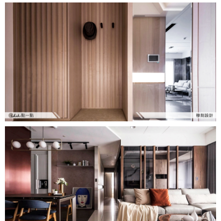
找設計師
案例分享
如何使用點一點
人氣推薦
我要裝潢
類型
設計專欄
裝潢計算機
面積
設計好手
居家
全站搜尋
裝潢進階計算機
風格
360環景體驗
系統櫃
商業空間
小坪數
台北市
線上賞屋
裝潢圖紙免費健檢
預算
你家我家 Podcast
綠建材
辦公室
21~30坪
現代
新北市
徵設計師
虛擬線上裝潢
居家風水
北部
其他
31~50坪
簡約
150萬以內
桃園 新竹 竹北
裝潢輕鬆點
老屋翻新
51坪以上
休閒
151萬~250萬
台中
房屋仲介方案
台北市
主題精選
北歐
251萬以上
台南 高雄
室內設計師方案
2房2聽 - 基本版
新北市
設計知識+
古典
傢俱建材商方案
2房2廳 - 精裝版
桃園市
國外案例
鄉村
一般屋主方案
3房2聽 - 基本版
新竹市