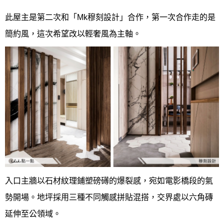
此屋主是第二次和「Mk穆刻設計」合作，第一次合作走的是
簡約風，這次希望改以輕奢風為主軸。
入口主牆以石材紋理鋪塑磅礡的爆裂感，宛如電影橋段的氣
勢開場。地坪採用三種不同觸感拼貼混搭，交界處以六角磚
延伸至公領域。