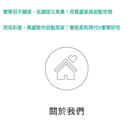
奢華但不鋪張，低調卻又高貴！用質感家具妝點空間
用低彩度、質感軟件妝點居家！營造柔和現代X奢華好宅