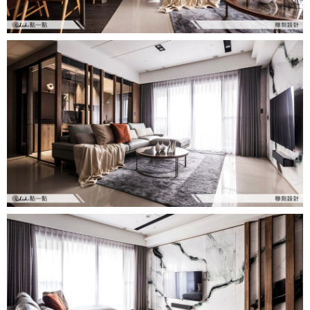
設計私房話
工業
3房2廳 - 精裝版
基隆市
奢華
日式
中式
美式