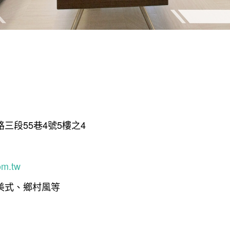
三段55巷4號5樓之4
om.tw
美式、鄉村風等