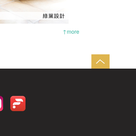
↑more