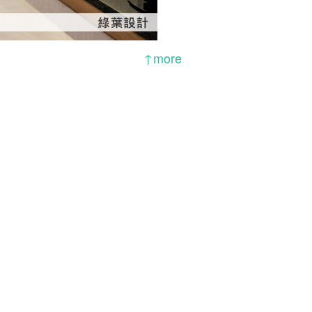
↑more