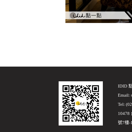
IDID
Email:
Tel: (0
1047
號7樓-