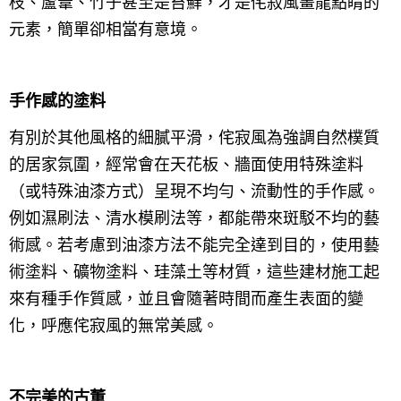
枝、蘆葦、竹子甚至是苔蘚，才是侘寂風畫龍點睛的
元素，簡單卻相當有意境。
手作感的塗料
有別於其他風格的細膩平滑，侘寂風為強調自然樸質
的居家氛圍，經常會在天花板、牆面使用特殊塗料
（或特殊油漆方式）呈現不均勻、流動性的手作感。
例如濕刷法、清水模刷法等，都能帶來斑駁不均的藝
術感。若考慮到油漆方法不能完全達到目的，使用藝
術塗料、礦物塗料、珪藻土等材質，這些建材施工起
來有種手作質感，並且會隨著時間而產生表面的變
化，呼應侘寂風的無常美感。
不完美的古董