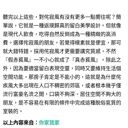
聽完以上這些，對侘寂風有沒有更多一點嚮往呢？簡
單說，它就是一種返璞歸真的留白美學設計。但就像
是現代人飲食，吃得自然反倒成為一種精緻的高消
費。選擇侘寂風的朋友，若覺得樸素就是便宜，那可
就大錯特錯。採用侘寂風才更需要講究質感，不然
『假赤貧風』一不小心就成了『真赤貧風』。除此之
外，因為要適當留白表現空靈，同時又要維持生活個
空間功能，那房子肯定是不能小的，這就是為什麼侘
疾風大多出現在人口不稠密的郊區，或者根本幾乎僅
流行富豪名流之間，口袋不夠深、居住空間不夠大的
朋友，是不容易在有限的條件中完成這種脫俗氣質的
室裝的。
以上內容來自：
你家我家