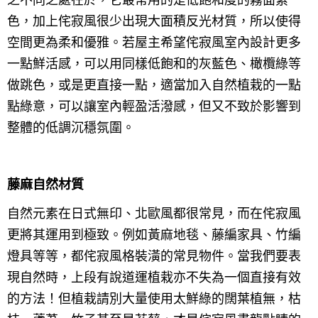
色，加上侘寂風很少出現大面積反光材質，所以使得
空間更為柔和優雅。若屋主希望侘寂風室內設計更多
一點鮮活感，可以用同樣低飽和的灰藍色、橄欖綠等
做跳色，或是更直接一點，適當加入自然植栽的一點
點綠意，可以讓室內輕盈活潑感，但又不致於影響到
整體的低調沉穩氛圍。
藤麻自然材質
自然元素在日式無印、北歐風都很常見，而在侘寂風
更將其運用到極致。例如黃麻地毯、藤編家具、竹編
燈具等等，都侘寂風格裝潢的常見物件。當我們要表
現自然時，上段有說道運植栽亦不失為一個直接有效
的方法！但植栽請別大量使用太鮮綠的闊葉植無，枯