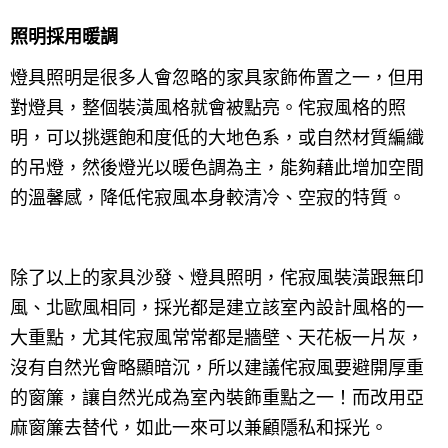
照明採用暖調
燈具照明是很多人會忽略的家具家飾佈置之一，但用
對燈具，整個裝潢風格就會被點亮。侘寂風格的照
明，可以挑選飽和度低的大地色系，或自然材質編織
的吊燈，然後燈光以暖色調為主，能夠藉此增加空間
的溫馨感，降低侘寂風本身較清冷、空寂的特質。
除了以上的家具沙發、燈具照明，侘寂風裝潢跟無印
風、北歐風相同，採光都是建立該室內設計風格的一
大重點，尤其侘寂風常常都是牆壁、天花板一片灰，
沒有自然光會略顯暗沉，所以建議侘寂風要避開厚重
的窗簾，讓自然光成為室內裝飾重點之一！而改用亞
麻窗簾去替代，如此一來可以兼顧隱私和採光。