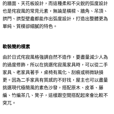
的牆面、天花板設計，而這種柔和不尖銳的弧度設計
也是侘寂風的常見元素，無論是橫樑、牆角、吊頂、
拱門、拱型壁龕都能作出弧度設計，打造出整體更為
單純、質樸卻細膩的特色。
軟裝簡約樸素
由於日式侘寂風格強調自然不造作，要盡量減少人為
的過度修飾，所以在挑選侘寂風家具時，可以從二手
家具、老家具著手，桌椅有風化、刮痕或稍微缺損
更。因為二手家具有質感的不好找，屋主也可以盡量
挑選現代極簡風的素色沙發，搭配原木、皮革、藤
編、竹編茶几、凳子，這樣跟空間搭配起來會比較不
突兀。