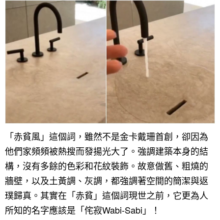
找設計師
案例分享
如何使用點一點
人氣推薦
我要裝潢
類型
設計專欄
裝潢計算機
面積
設計好手
居家
全站搜尋
裝潢進階計算機
風格
360環景體驗
系統櫃
商業空間
小坪數
台北市
線上賞屋
裝潢圖紙免費健檢
預算
你家我家 Podcast
綠建材
辦公室
21~30坪
現代
新北市
「赤貧風」這個詞，雖然不是金卡戴珊首創，卻因為
徵設計師
虛擬線上裝潢
居家風水
北部
其他
31~50坪
簡約
150萬以內
桃園 新竹 竹北
他們家頻頻被熱搜而發揚光大了。強調建築本身的結
構，沒有多餘的色彩和花紋裝飾。故意做舊、粗燒的
裝潢輕鬆點
老屋翻新
51坪以上
休閒
151萬~250萬
台中
房屋仲介方案
台北市
牆壁，以及土黃調、灰調，都強調著空間的簡潔與返
主題精選
北歐
251萬以上
台南 高雄
室內設計師方案
2房2聽 - 基本版
新北市
璞歸真。其實在「赤貧」這個詞現世之前，它更為人
設計知識+
古典
傢俱建材商方案
2房2廳 - 精裝版
桃園市
所知的名字應該是「侘寂Wabi-Sabi」！