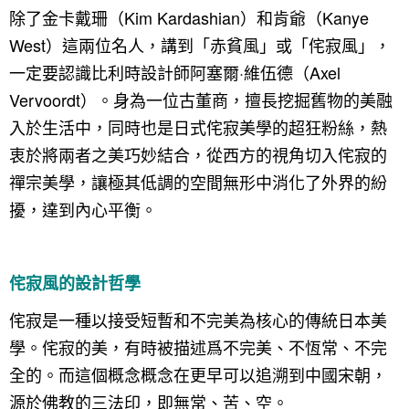
國外案例
鄉村
一般屋主方案
3房2聽 - 基本版
新竹市
除了金卡戴珊（Kim Kardashian）和肯爺（Kanye
West）這兩位名人，講到「赤貧風」或「侘寂風」，
設計私房話
工業
3房2廳 - 精裝版
基隆市
一定要認識比利時設計師阿塞爾·維伍德（Axel
奢華
Vervoordt）。身為一位古董商，擅長挖掘舊物的美融
日式
入於生活中，同時也是日式侘寂美學的超狂粉絲，熱
衷於將兩者之美巧妙結合，從西方的視角切入侘寂的
中式
禪宗美學，讓極其低調的空間無形中消化了外界的紛
美式
擾，達到內心平衡。
侘寂風的設計哲學
侘寂是一種以接受短暫和不完美為核心的傳統日本美
學。侘寂的美，有時被描述爲不完美、不恆常、不完
全的。而這個概念概念在更早可以追溯到中國宋朝，
源於佛教的三法印，即無常、苦、空。