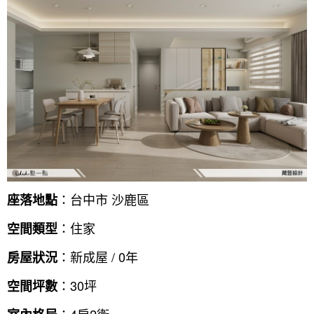
：台中市 沙鹿區
座落地點
：住家
空間類型
：新成屋 / 0年
房屋狀況
：30坪
空間坪數
：4房2衛