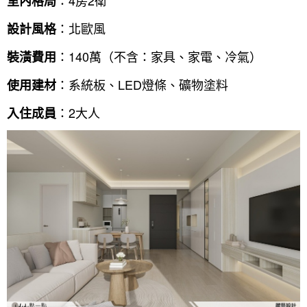
室內格局
：北歐風
設計風格
：140萬（不含：家具、家電、冷氣）
裝潢費用
：系統板、LED燈條、礦物塗料
使用建材
：2大人
入住成員
找設計師
案例分享
如何使用點一點
人氣推薦
我要裝潢
類型
設計專欄
裝潢計算機
面積
設計好手
居家
全站搜尋
裝潢進階計算機
風格
360環景體驗
系統櫃
商業空間
小坪數
台北市
線上賞屋
裝潢圖紙免費健檢
預算
你家我家 Podcast
綠建材
辦公室
21~30坪
現代
新北市