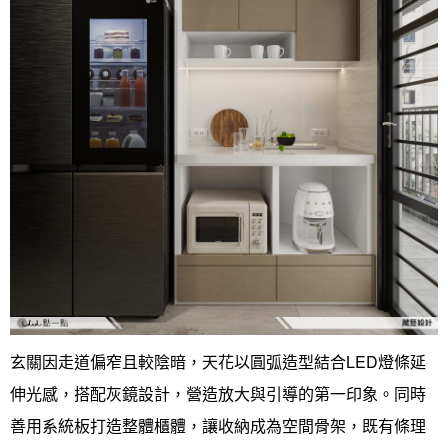
玄關因走道偏窄且較陰暗，天花以圓弧造型結合LED燈條延
伸光感，搭配灰鏡設計，營造放大與引導的第一印象。同時
善用系統板打造整體櫃體，讓收納成為空間骨架，既有條理