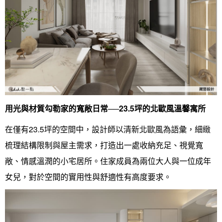
找設計師
案例分享
如何使用點一點
人氣推薦
我要裝潢
類型
用光與材質勾勒家的寬敞日常──23.5坪的北歐風溫馨寓所
設計專欄
裝潢計算機
面積
設計好手
居家
在僅有23.5坪的空間中，設計師以清新北歐風為語彙，細緻
全站搜尋
裝潢進階計算機
風格
360環景體驗
系統櫃
商業空間
小坪數
台北市
梳理結構限制與屋主需求，打造出一處收納充足、視覺寬
線上賞屋
裝潢圖紙免費健檢
預算
你家我家 Podcast
綠建材
辦公室
21~30坪
現代
新北市
敞、情感溫潤的小宅居所。住家成員為兩位大人與一位成年
徵設計師
虛擬線上裝潢
居家風水
北部
其他
31~50坪
簡約
150萬以內
桃園 新竹 竹北
女兒，對於空間的實用性與舒適性有高度要求。
裝潢輕鬆點
老屋翻新
51坪以上
休閒
151萬~250萬
台中
房屋仲介方案
台北市
主題精選
北歐
251萬以上
台南 高雄
室內設計師方案
2房2聽 - 基本版
新北市