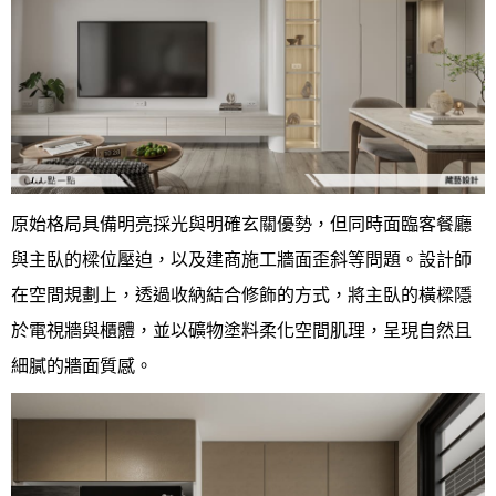
設計知識+
古典
傢俱建材商方案
2房2廳 - 精裝版
桃園市
國外案例
鄉村
一般屋主方案
3房2聽 - 基本版
新竹市
設計私房話
工業
3房2廳 - 精裝版
基隆市
奢華
日式
原始格局具備明亮採光與明確玄關優勢，但同時面臨客餐廳
中式
與主臥的樑位壓迫，以及建商施工牆面歪斜等問題。設計師
美式
在空間規劃上，透過收納結合修飾的方式，將主臥的橫樑隱
於電視牆與櫃體，並以礦物塗料柔化空間肌理，呈現自然且
細膩的牆面質感。