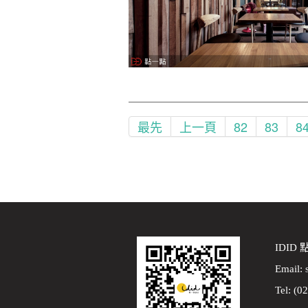
最先
上一頁
82
83
8
IDID
Email:
Tel: (0