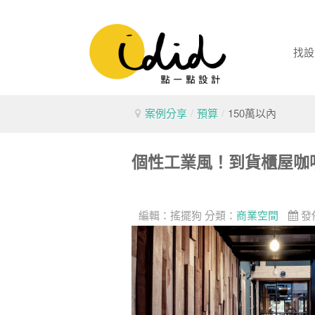
找設
案例分享
/
預算
/
150萬以內
個性工業風！到貨櫃屋咖
編輯：
搖擺狗
分類：
商業空間
發