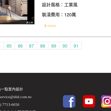
設計風格：工業風
裝潢費用：120萬
more
4
85
86
87
88
89
90
91
 點一點室內設計
service@idid.com.tw
2) 7713-6650