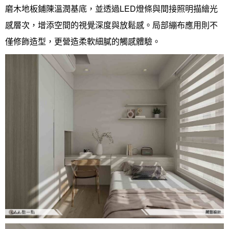
磨木地板鋪陳溫潤基底，並透過LED燈條與間接照明描繪光
感層次，增添空間的視覺深度與放鬆感。局部繃布應用則不
僅修飾造型，更營造柔軟細膩的觸感體驗。