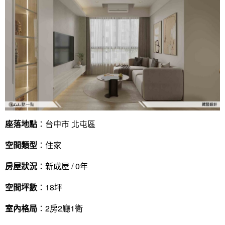
座落地點
：台中市 北屯區
空間類型
：住家
房屋狀況
：新成屋 / 0年
空間坪數
：18坪
室內格局
：2房2廳1衛