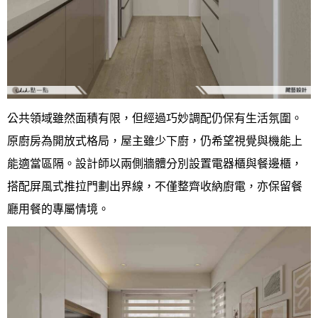
公共領域雖然面積有限，但經過巧妙調配仍保有生活氛圍。
原廚房為開放式格局，屋主雖少下廚，仍希望視覺與機能上
能適當區隔。設計師以兩側牆體分別設置電器櫃與餐邊櫃，
搭配屏風式推拉門劃出界線，不僅整齊收納廚電，亦保留餐
廳用餐的專屬情境。