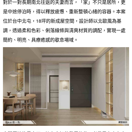
對於一對長期南北往返的夫妻而言，「家」不只是居所，更
案例分享
如何使用點一點
是中途停泊時，得以釋放疲憊、重新整頓心緒的容器。本案
人氣推薦
我要裝潢
類型
位於台中北屯，18坪的新成屋空間，設計師以北歐風為基
設計專欄
裝潢計算機
面積
設計好手
居家
調，透過柔和色彩、俐落線條與清爽材質的調配，實現一處
簡約、明亮、具療癒感的歇息場域。
全站搜尋
裝潢進階計算機
風格
360環景體驗
系統櫃
商業空間
小坪數
台北市
線上賞屋
裝潢圖紙免費健檢
預算
你家我家 Podcast
綠建材
辦公室
21~30坪
現代
新北市
徵設計師
虛擬線上裝潢
居家風水
北部
其他
31~50坪
簡約
150萬以內
桃園 新竹 竹北
裝潢輕鬆點
老屋翻新
51坪以上
休閒
151萬~250萬
台中
房屋仲介方案
台北市
主題精選
北歐
251萬以上
台南 高雄
室內設計師方案
2房2聽 - 基本版
新北市
設計知識+
古典
傢俱建材商方案
2房2廳 - 精裝版
桃園市
國外案例
鄉村
一般屋主方案
3房2聽 - 基本版
新竹市
設計私房話
工業
3房2廳 - 精裝版
基隆市