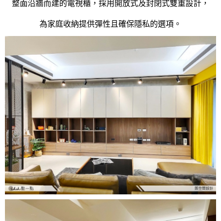
整面沿牆而建的電視櫃，採用開放式及封閉式雙重設計，
美式
為家庭收納提供彈性且確保隱私的選項。