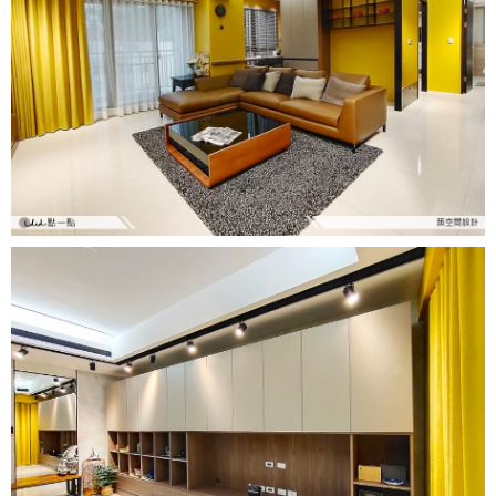
找設計師
案例分享
如何使用點一點
人氣推薦
我要裝潢
類型