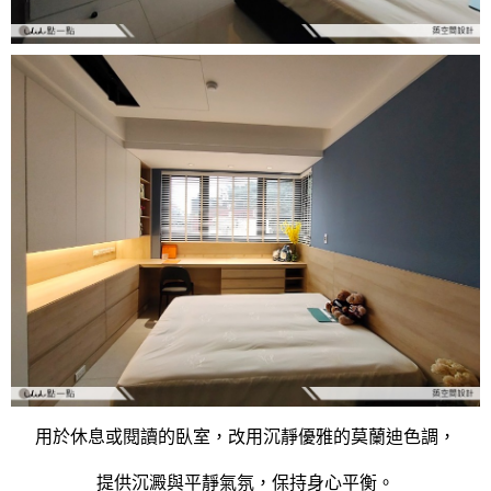
用於休息或閱讀的臥室，改用沉靜優雅的莫蘭迪色調，
提供沉澱與平靜氣氛，保持身心平衡。