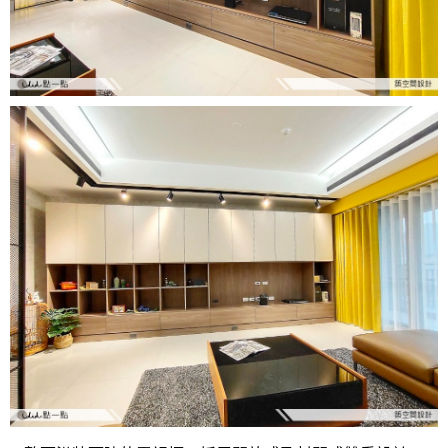
設計專欄
裝潢計算機
面積
設計好手
居家
全站搜尋
裝潢進階計算機
風格
360環景體驗
系統櫃
商業空間
小坪數
台北市
線上賞屋
裝潢圖紙免費健檢
預算
你家我家 Podcast
綠建材
辦公室
21~30坪
現代
新北市
徵設計師
虛擬線上裝潢
居家風水
北部
其他
31~50坪
簡約
150萬以內
桃園 新竹 竹北
裝潢輕鬆點
老屋翻新
51坪以上
休閒
151萬~250萬
台中
房屋仲介方案
台北市
主題精選
北歐
251萬以上
台南 高雄
室內設計師方案
2房2聽 - 基本版
新北市
設計知識+
古典
傢俱建材商方案
2房2廳 - 精裝版
桃園市
國外案例
鄉村
一般屋主方案
3房2聽 - 基本版
新竹市
設計私房話
工業
3房2廳 - 精裝版
基隆市
奢華
日式
中式