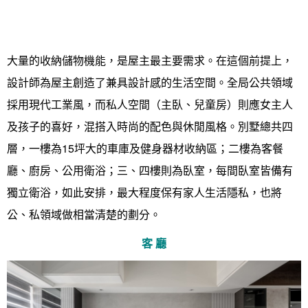
大量的收納儲物機能，是屋主最主要需求。在這個前提上，
設計師為屋主創造了兼具設計感的生活空間。全局公共領域
採用現代工業風，而私人空間（主臥、兒童房）則應女主人
及孩子的喜好，混搭入時尚的配色與休閒風格。別墅總共四
層，一樓為15坪大的車庫及健身器材收納區；二樓為客餐
廳、廚房、公用衛浴；三、四樓則為臥室，每間臥室皆備有
獨立衛浴，如此安排，最大程度保有家人生活隱私，也將
公、私領域做相當清楚的劃分。
找設計師
客 廳
案例分享
如何使用點一點
人氣推薦
我要裝潢
類型