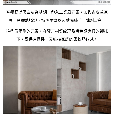
中式
美式
客餐廳以黑白灰為基調，帶入工業風元素，如復古皮革家
具、黑鐵軌道燈、特色主燈以及壁面純手工塗料...等。
這些偏陽剛的元素，在豐富材質紋理及暖色調家具的襯托
下，既保有個性，又維持家庭的柔軟舒適感。