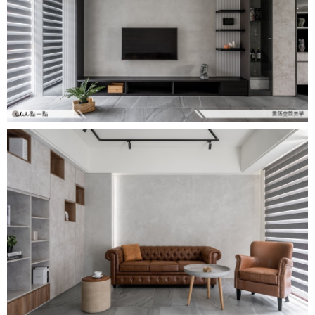
設計專欄
裝潢計算機
面積
設計好手
居家
全站搜尋
裝潢進階計算機
風格
360環景體驗
系統櫃
商業空間
小坪數
台北市
線上賞屋
裝潢圖紙免費健檢
預算
你家我家 Podcast
綠建材
辦公室
21~30坪
現代
新北市
徵設計師
虛擬線上裝潢
居家風水
北部
其他
31~50坪
簡約
150萬以內
桃園 新竹 竹北
裝潢輕鬆點
老屋翻新
51坪以上
休閒
151萬~250萬
台中
房屋仲介方案
台北市
主題精選
北歐
251萬以上
台南 高雄
室內設計師方案
2房2聽 - 基本版
新北市
設計知識+
古典
傢俱建材商方案
2房2廳 - 精裝版
桃園市
國外案例
鄉村
一般屋主方案
3房2聽 - 基本版
新竹市
設計私房話
工業
3房2廳 - 精裝版
基隆市
奢華
日式