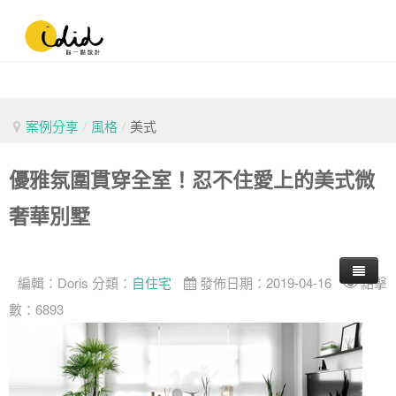
案例分享
/
風格
/
美式
優雅氛圍貫穿全室！忍不住愛上的美式微
奢華別墅
編輯：
Doris
分類：
自住宅
發佈日期：2019-04-16
點擊
數：6893