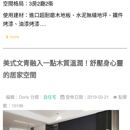
空間格局：3房2廳2衛
使用建材：進口超耐磨木地板、水泥無縫地坪、鐵件
烤漆、油漆烤漆….
more
美式文青融入一點木質溫潤！舒壓身心靈
的居家空間
編輯：
Doris
分類：
自住宅
發佈日期：2019-03-21
點擊
數：10196