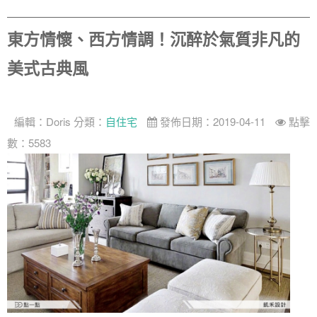
東方情懷、西方情調！沉醉於氣質非凡的
美式古典風
找設計師
案例分享
如何使用點一點
編輯：
Doris
分類：
自住宅
發佈日期：2019-04-11
點擊
人氣推薦
我要裝潢
類型
數：5583
設計專欄
裝潢計算機
面積
設計好手
居家
全站搜尋
裝潢進階計算機
風格
360環景體驗
系統櫃
商業空間
小坪數
台北市
線上賞屋
裝潢圖紙免費健檢
預算
你家我家 Podcast
綠建材
辦公室
21~30坪
現代
新北市
徵設計師
虛擬線上裝潢
居家風水
北部
其他
31~50坪
簡約
150萬以內
桃園 新竹 竹北
裝潢輕鬆點
老屋翻新
51坪以上
休閒
151萬~250萬
台中
房屋仲介方案
台北市
主題精選
北歐
251萬以上
台南 高雄
室內設計師方案
2房2聽 - 基本版
新北市