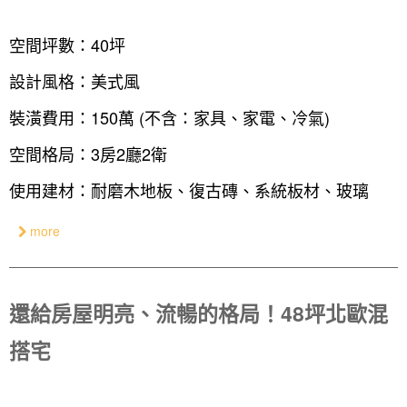
設計知識+
古典
傢俱建材商方案
2房2廳 - 精裝版
桃園市
國外案例
鄉村
一般屋主方案
3房2聽 - 基本版
新竹市
空間坪數：40坪
設計私房話
工業
3房2廳 - 精裝版
基隆市
設計風格：美式風
奢華
裝潢費用：150萬 (不含：家具、家電、冷氣)
日式
空間格局：3房2廳2衛
中式
使用建材：耐磨木地板、復古磚、系統板材、玻璃
美式
more
還給房屋明亮、流暢的格局！48坪北歐混
搭宅