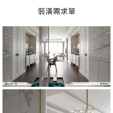
找設計師
案例分享
如何使用點一點
人氣推薦
我要裝潢
類型
設計專欄
裝潢計算機
面積
設計好手
居家
全站搜尋
裝潢進階計算機
風格
360環景體驗
系統櫃
商業空間
小坪數
台北市
線上賞屋
裝潢圖紙免費健檢
預算
你家我家 Podcast
綠建材
辦公室
21~30坪
現代
新北市
徵設計師
虛擬線上裝潢
居家風水
北部
其他
31~50坪
簡約
150萬以內
桃園 新竹 竹北
裝潢輕鬆點
老屋翻新
51坪以上
休閒
151萬~250萬
台中
房屋仲介方案
台北市
主題精選
北歐
251萬以上
台南 高雄
室內設計師方案
2房2聽 - 基本版
新北市
設計知識+
古典
傢俱建材商方案
2房2廳 - 精裝版
桃園市