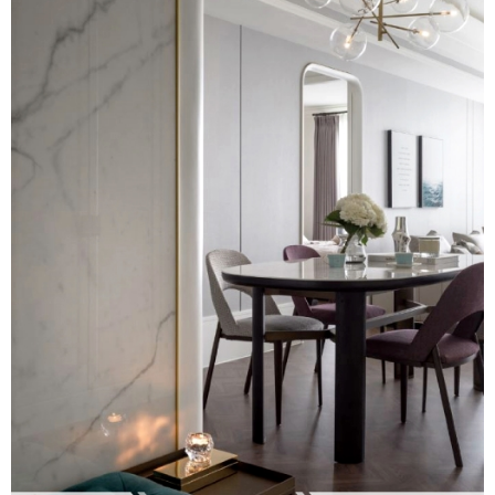
國外案例
鄉村
一般屋主方案
3房2聽 - 基本版
新竹市
設計私房話
工業
3房2廳 - 精裝版
基隆市
奢華
日式
中式
美式