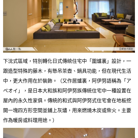
下沈式區域，特別轉化日式傳統住宅中「圍爐裏」設計，一
跟造型特殊的藤木，有懸吊茶壺、鍋具功能，但在現代生活
中，更大作用在於裝飾。（又作居爐裏，阿伊努語稱為「ア
ペオイ」，是日本大和族和阿伊努族傳統住宅中一種設置在
屋內的永久性家俱。傳統的和式與阿伊努式住宅會在地板挖
開一塊四方形空間並鋪上灰燼，用來燃燒木炭或柴火。主要
作為暖房或料理用途。）