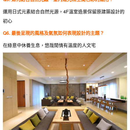
線上賞屋
裝潢圖紙免費健檢
預算
你家我家 Podcast
綠建材
辦公室
21~30坪
現代
新北市
運用日式元素結合自然光源，4F溫室造景保留原建築設計的
初心
徵設計師
虛擬線上裝潢
居家風水
北部
其他
31~50坪
簡約
150萬以內
桃園 新竹 竹北
Q6. 最後呈現的風格及氣氛如何表現設計的主題？
裝潢輕鬆點
老屋翻新
51坪以上
休閒
151萬~250萬
台中
房屋仲介方案
台北市
主題精選
北歐
251萬以上
台南 高雄
室內設計師方案
2房2聽 - 基本版
新北市
在綠意中休養生息，悠哉閒情有溫度的人文宅
設計知識+
古典
傢俱建材商方案
2房2廳 - 精裝版
桃園市
國外案例
鄉村
一般屋主方案
3房2聽 - 基本版
新竹市
設計私房話
工業
3房2廳 - 精裝版
基隆市
奢華
日式
中式
美式