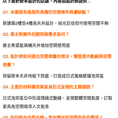
以下是針對本設計的訪談，內容由設計師提供：
Q1. 本案原有格局所具備的空間條件與優缺點？
原建築2樓至4樓為天井設計，採光巨佳但可使用空間不夠
Q2. 業主對案件的期待與需求為何？
屋主希望能填補天井增加空間使用度
Q3. 設計師如何提出空間規畫的想法，營造室內動線與空間
視覺？
找設計師
保留原本天井地板下挖處，打造成日式風格壁爐泡茶區
案例分享
如何使用點一點
Q4. 主要的材料運用與家具形式呈現的主題樣貌？
人氣推薦
我要裝潢
類型
日式泡茶區位中形成環繞式動線，呈現整體空間氣度，訂製
設計專欄
裝潢計算機
面積
設計好手
居家
家具為空間增添人文氣息
全站搜尋
裝潢進階計算機
風格
360環景體驗
系統櫃
商業空間
小坪數
台北市
Q5. 如何結合自然光線、室內燈光和空間色彩的運用？