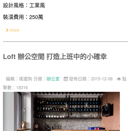
設計私房話
工業
3房2廳 - 精裝版
基隆市
設計風格：工業風
奢華
裝潢費用：250萬
日式
more
中式
美式
Loft 辦公空間 打造上班中的小確幸
編輯：
搖擺狗
分類：
辦公室
發佈日期：2015-12-08
點
擊數：18316