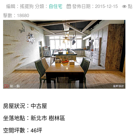
編輯：
搖擺狗
分類：
自住宅
發佈日期：2015-12-15
點
找設計師
擊數：18680
案例分享
如何使用點一點
人氣推薦
我要裝潢
類型
設計專欄
裝潢計算機
面積
設計好手
居家
全站搜尋
裝潢進階計算機
風格
360環景體驗
系統櫃
商業空間
小坪數
台北市
線上賞屋
裝潢圖紙免費健檢
預算
你家我家 Podcast
綠建材
辦公室
21~30坪
現代
新北市
徵設計師
虛擬線上裝潢
居家風水
北部
其他
31~50坪
簡約
150萬以內
桃園 新竹 竹北
裝潢輕鬆點
老屋翻新
51坪以上
休閒
151萬~250萬
台中
房屋仲介方案
台北市
主題精選
北歐
251萬以上
台南 高雄
室內設計師方案
2房2聽 - 基本版
新北市
房屋狀況：中古屋
設計知識+
古典
傢俱建材商方案
2房2廳 - 精裝版
桃園市
坐落地點：新北市 樹林區
國外案例
鄉村
一般屋主方案
3房2聽 - 基本版
新竹市
空間坪數：46坪