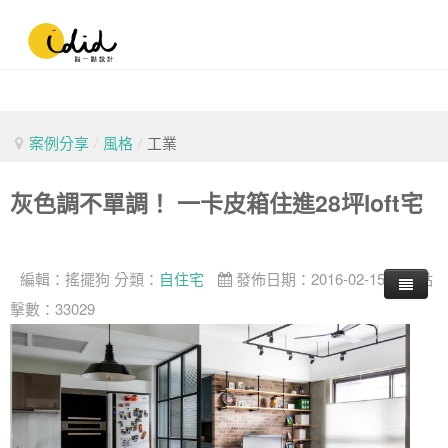
案例分享
/
風格
/
工業
灰色調不單調！ 一卡皮箱住進28坪loft宅
編輯：
搖擺狗
分類：
自住宅
發佈日期：2016-02-15
點
擊數：33029