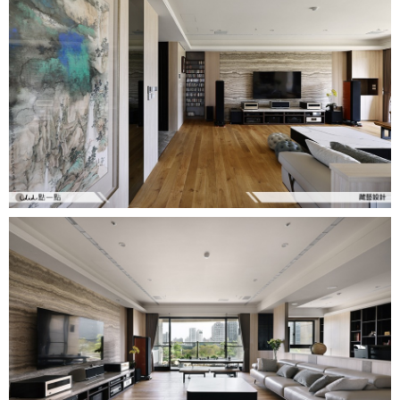
設計知識+
古典
傢俱建材商方案
2房2廳 - 精裝版
桃園市
國外案例
鄉村
一般屋主方案
3房2聽 - 基本版
新竹市
設計私房話
工業
3房2廳 - 精裝版
基隆市
奢華
日式
中式
美式