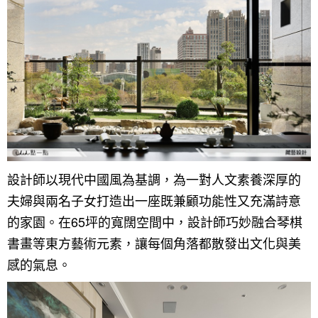
找設計師
案例分享
如何使用點一點
人氣推薦
我要裝潢
類型
設計專欄
裝潢計算機
面積
設計好手
居家
設計師以現代中國風為基調，為一對人文素養深厚的
夫婦與兩名子女打造出一座既兼顧功能性又充滿詩意
全站搜尋
裝潢進階計算機
風格
360環景體驗
系統櫃
商業空間
小坪數
台北市
的家園。在65坪的寬闊空間中，設計師巧妙融合琴棋
線上賞屋
裝潢圖紙免費健檢
預算
你家我家 Podcast
綠建材
辦公室
21~30坪
現代
新北市
書畫等東方藝術元素，讓每個角落都散發出文化與美
徵設計師
虛擬線上裝潢
居家風水
北部
其他
31~50坪
簡約
150萬以內
桃園 新竹 竹北
感的氣息。
裝潢輕鬆點
老屋翻新
51坪以上
休閒
151萬~250萬
台中
房屋仲介方案
台北市
主題精選
北歐
251萬以上
台南 高雄
室內設計師方案
2房2聽 - 基本版
新北市