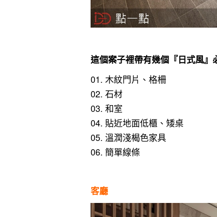
這個案子裡帶有幾個『日式風』
01. 木紋門片、格柵
02. 石材
03. 和室
04. 貼近地面低櫃、矮桌
05. 溫潤淺楬色家具
06. 簡單線條
客廳