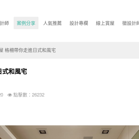
計師
案例分享
人氣推薦
設計專欄
線上賞屋
徵設計
老屋 格柵帶你走進日式和風宅
日式和風宅
20
點擊數：26232