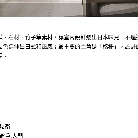
模、石材、竹子等素材，讓室內設計飄出日本味兒！不過
楬色延伸出日式和風感；最重要的主角是「格柵」，設計
圍。
廳2衛
.窗戶.大門