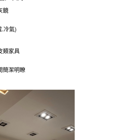
灰鏡
.冷氣)
皮類家具
間簡潔明瞭