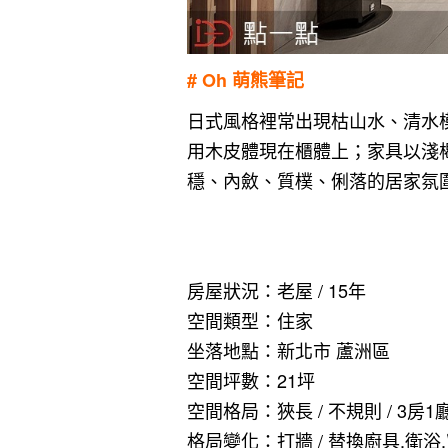
# Oh 萌熊筆記
日式風格裡常出現枯山水、清水
用木皮體現在櫃體上；家具以淺
穩、內斂、質樸、俐落的居家氛
房屋狀況：老屋 / 15年
空間類型：住家
坐落地點：新北市 蘆洲區
空間坪數：21坪
空間格局：狹長 / 不規則 / 3房1
格局變化：打牆 / 替換廚具.衛浴