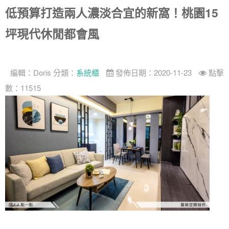
低預算打造兩人濃淡合宜的新窩！桃園15
坪現代休閒都會風
找設計師
案例分享
如何使用點一點
編輯：
Doris
分類：
系統櫃
發佈日期：2020-11-23
點擊
人氣推薦
我要裝潢
類型
數：11515
設計專欄
裝潢計算機
面積
設計好手
居家
全站搜尋
裝潢進階計算機
風格
360環景體驗
系統櫃
商業空間
小坪數
台北市
線上賞屋
裝潢圖紙免費健檢
預算
你家我家 Podcast
綠建材
辦公室
21~30坪
現代
新北市
徵設計師
虛擬線上裝潢
居家風水
北部
其他
31~50坪
簡約
150萬以內
桃園 新竹 竹北
裝潢輕鬆點
老屋翻新
51坪以上
休閒
151萬~250萬
台中
房屋仲介方案
台北市
主題精選
北歐
251萬以上
台南 高雄
室內設計師方案
2房2聽 - 基本版
新北市
設計知識+
古典
傢俱建材商方案
2房2廳 - 精裝版
桃園市