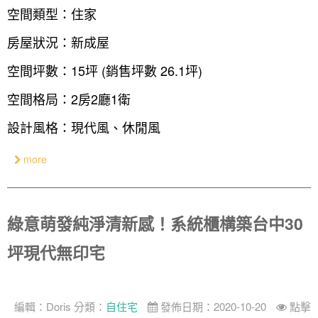
空間類型：住家
國外案例
鄉村
一般屋主方案
3房2聽 - 基本版
新竹市
房屋狀況：新成屋
設計私房話
工業
3房2廳 - 精裝版
基隆市
空間坪數：15坪 (銷售坪數 26.1坪)
奢華
空間格局：2房2廳1衛
日式
設計風格：現代風、休閒風
中式
美式
more
綠意萌發純淨清新感！系統櫃構築台中30
坪現代無印宅
編輯：
Doris
分類：
自住宅
發佈日期：2020-10-20
點擊