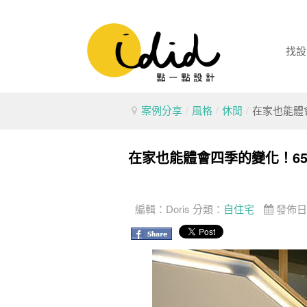
找設
案例分享
/
風格
/
休閒
/
在家也能體
在家也能體會四季的變化！6
編輯：
Doris
分類：
自住宅
發佈日期