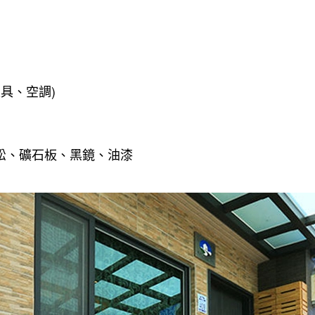
家具、空調)
松、礦石板、黑鏡、油漆