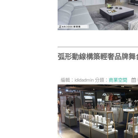
弧形動線構築輕奢品牌舞
編輯：
ididadmin
分類：
商業空間