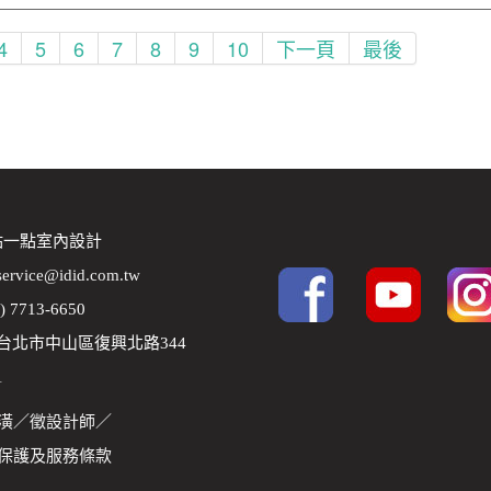
4
5
6
7
8
9
10
下一頁
最後
 點一點室內設計
service@idid.com.tw
2) 7713-6650
8 台北市中山區復興北路344
1
潢
／
徵設計師
／
保護及服務條款