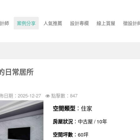
計師
案例分享
人氣推薦
設計專欄
線上賞屋
徵設計
的日常居所
佈日期：2025-12-27
點擊數：847
：住家
空間類型
房屋狀況
：中古屋 / 10年
空間坪數
：60坪