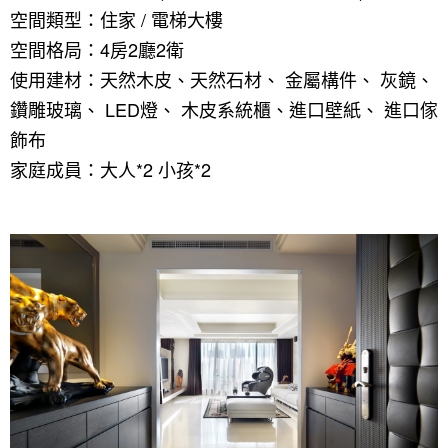
人氣推薦
我要裝潢
類型
空間類型：住家 / 電梯大樓
空間格局：4房2廳2衛
設計專欄
裝潢計算機
面積
設計好手
居家
使用建材：天然木皮、天然石材、 金屬構件、 灰鏡、
全站搜尋
裝潢進階計算機
風格
360環景體驗
系統櫃
商業空間
小坪數
台北市
鑽雕玻璃、 LED燈、 木皮系統櫃、進口壁紙、 進口傢
線上賞屋
裝潢圖紙免費健檢
預算
你家我家 Podcast
綠建材
辦公室
21~30坪
現代
新北市
飾布
家庭成員：大人*2 小孩*2
徵設計師
虛擬線上裝潢
居家風水
北部
其他
31~50坪
簡約
150萬以內
桃園 新竹 竹北
裝潢輕鬆點
老屋翻新
51坪以上
休閒
151萬~250萬
台中
房屋仲介方案
台北市
主題精選
北歐
251萬以上
台南 高雄
室內設計師方案
2房2聽 - 基本版
新北市
設計知識+
古典
傢俱建材商方案
2房2廳 - 精裝版
桃園市
國外案例
鄉村
一般屋主方案
3房2聽 - 基本版
新竹市
設計私房話
工業
3房2廳 - 精裝版
基隆市
奢華
日式