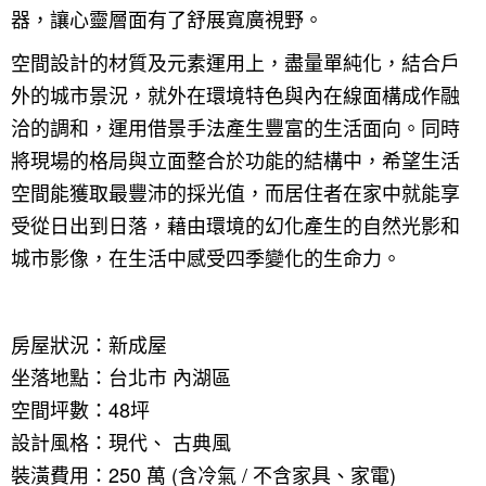
器，讓心靈層面有了舒展寬廣視野。
空間設計的材質及元素運用上，盡量單純化，結合戶
外的城市景況，就外在環境特色與內在線面構成作融
洽的調和，運用借景手法產生豐富的生活面向。同時
將現場的格局與立面整合於功能的結構中，希望生活
空間能獲取最豐沛的採光值，而居住者在家中就能享
受從日出到日落，藉由環境的幻化產生的自然光影和
城市影像，在生活中感受四季變化的生命力。
房屋狀況：新成屋
坐落地點：台北市 內湖區
空間坪數：48坪
找設計師
設計風格：現代、 古典風
案例分享
如何使用點一點
裝潢費用：250 萬 (含冷氣 / 不含家具、家電)